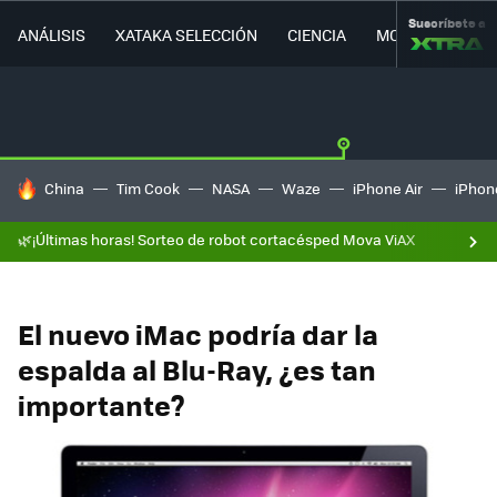
Suscríbete a
ANÁLISIS
XATAKA SELECCIÓN
CIENCIA
MOVILIDAD
HOY SE HABLA DE
China
Tim Cook
NASA
Waze
iPhone Air
iPhone
🌿¡Últimas horas! Sorteo de robot cortacésped Mova ViAX
El nuevo iMac podría dar la
espalda al Blu-Ray, ¿es tan
importante?