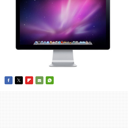
FACEBOOK
TWITTER
FLIPBOARD
E-
WHATSAPP
MAIL