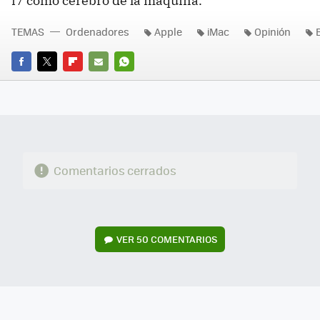
i7 como cerebro de la máquina.
TEMAS
Ordenadores
Apple
iMac
Opinión
FACEBOOK
TWITTER
FLIPBOARD
E-
WHATSAPP
MAIL
Comentarios cerrados
VER
50 COMENTARIOS