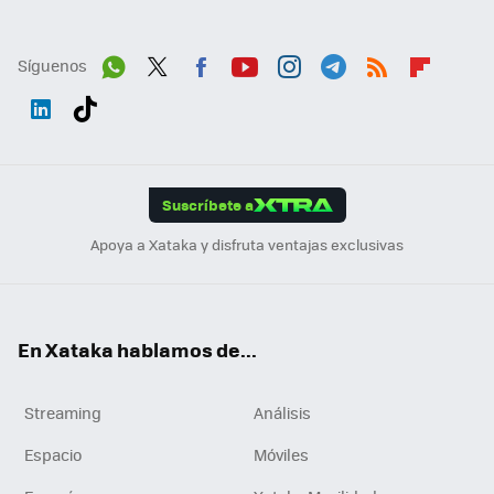
Síguenos
Wh
Twit
Fac
You
Inst
Tele
RSS
Flip
ats
ter
ebo
tub
agr
gra
boa
Link
Tikt
App
ok
e
am
m
rd
edI
ok
Suscríbete a
n
Apoya a Xataka y disfruta ventajas exclusivas
En Xataka hablamos de...
Streaming
Análisis
Espacio
Móviles