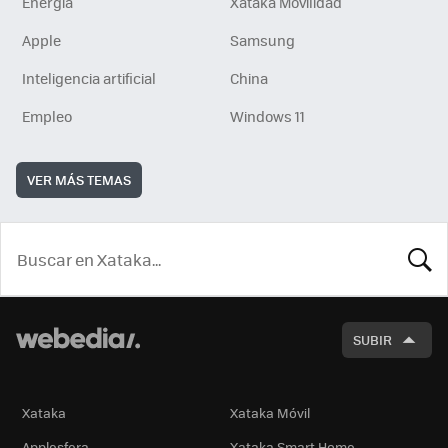
Energía
Xataka Movilidad
Apple
Samsung
Inteligencia artificial
China
Empleo
Windows 11
VER MÁS TEMAS
BUSCA
SUBIR
Xataka
Xataka Móvil
Applesfera
Xataka Smart Home