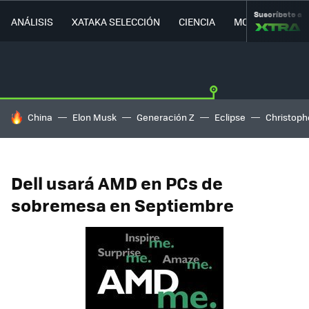
Suscríbete a
ANÁLISIS
XATAKA SELECCIÓN
CIENCIA
MOVILIDAD
HOY SE HABLA DE
China
Elon Musk
Generación Z
Eclipse
Christoph
Dell usará AMD en PCs de
sobremesa en Septiembre