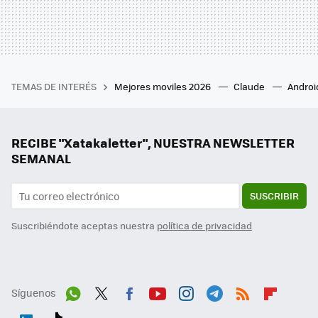
TEMAS DE INTERÉS
Mejores moviles 2026
Claude
Androi
RECIBE "Xatakaletter", NUESTRA NEWSLETTER
SEMANAL
SUSCRIBIR
Suscribiéndote aceptas nuestra
política de privacidad
Síguenos
Wh
Twit
Fac
You
Inst
Tele
RSS
Flip