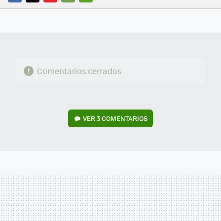
FACEBOOK
TWITTER
FLIPBOARD
E-
WHATSAPP
MAIL
Comentarios cerrados
VER
3 COMENTARIOS