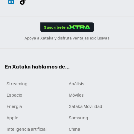
ats
ter
ebo
tub
agr
gra
boa
Link
Tikt
App
ok
e
am
m
rd
edI
ok
Suscríbete a
n
Apoya a Xataka y disfruta ventajas exclusivas
En Xataka hablamos de...
Streaming
Análisis
Espacio
Móviles
Energía
Xataka Movilidad
Apple
Samsung
Inteligencia artificial
China