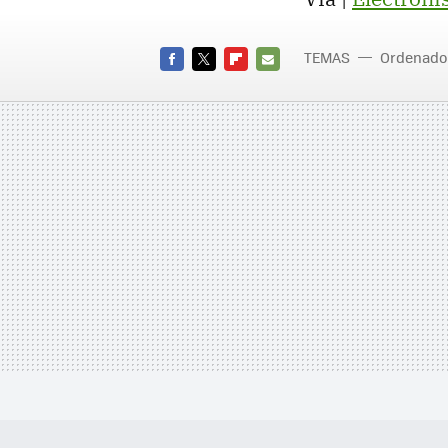
TEMAS
Ordenado
FACEBOOK
TWITTER
FLIPBOARD
E-
MAIL