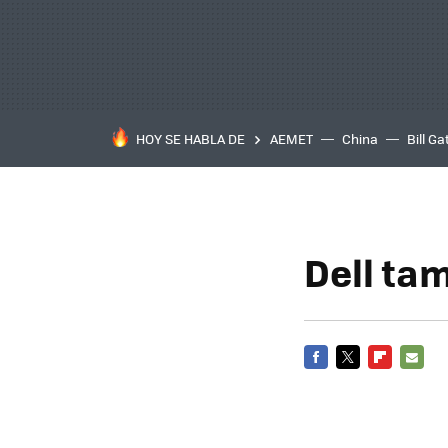
HOY SE HABLA DE
AEMET
China
Bill Ga
Dell ta
FACEBOOK
TWITTER
FLIPBOARD
E-
MAIL