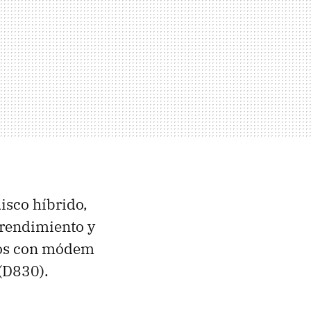
isco híbrido,
 rendimiento y
pos con módem
 (D830).