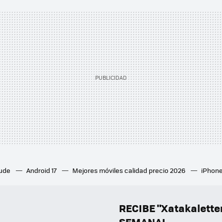
aude
Android 17
Mejores móviles calidad precio 2026
iPhone
ion 6
Mejores ventiladores de techo
Mejores aires acondicion
culares inalámbricos
Eclipse de sol 2026
Orden Marvel
RECIBE "Xatakalett
SEMANAL