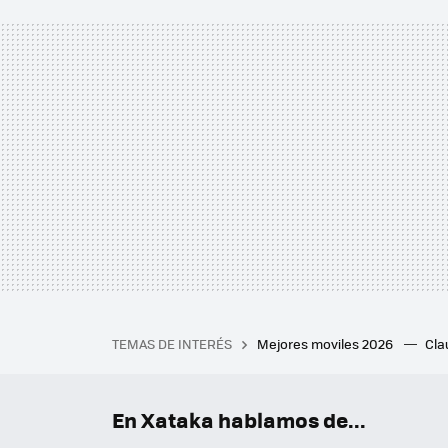
TEMAS DE INTERÉS
Mejores moviles 2026
Cl
iPhone plegable
Playstat
Mejores smartwatch
Auri
En Xataka hablamos de...