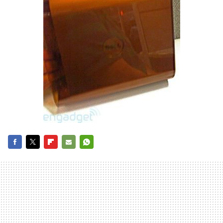
FACEBOOK
TWITTER
FLIPBOARD
E-
WHATSAPP
MAIL