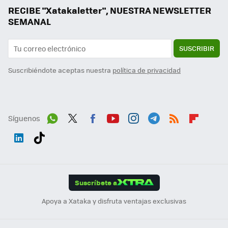
RECIBE "Xatakaletter", NUESTRA NEWSLETTER
SEMANAL
SUSCRIBIR
Suscribiéndote aceptas nuestra
política de privacidad
Síguenos
Wh
Twit
Fac
You
Inst
Tele
RSS
Flip
ats
ter
ebo
tub
agr
gra
boa
Link
Tikt
App
ok
e
am
m
rd
edI
ok
Suscríbete a
n
Apoya a Xataka y disfruta ventajas exclusivas