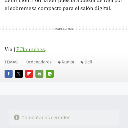
definición. Podría ser pues la apuesta de Dell por
el sobremesa compacto para el salón digital.
Vía |
PClaunches
.
TEMAS
Ordenadores
Rumor
Dell
FACEBOOK
TWITTER
FLIPBOARD
E-
WHATSAPP
MAIL
Comentarios cerrados