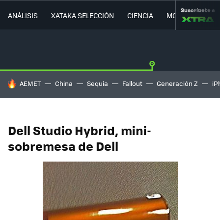
Suscríbete a
ANÁLISIS
XATAKA SELECCIÓN
CIENCIA
MOVILIDAD
HOY SE HABLA DE
AEMET
China
Sequía
Fallout
Generación Z
iP
Dell Studio Hybrid, mini-
sobremesa de Dell