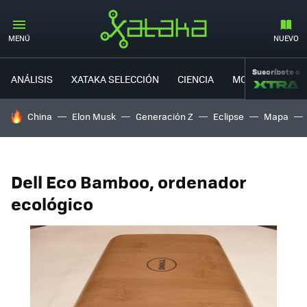
MENÚ
NUEVO
Suscríbete a
ANÁLISIS
XATAKA SELECCIÓN
CIENCIA
MOVILIDAD
HOY SE HABLA DE
China
Elon Musk
Generación Z
Eclipse
Mapa
Dell Eco Bamboo, ordenador
ecológico