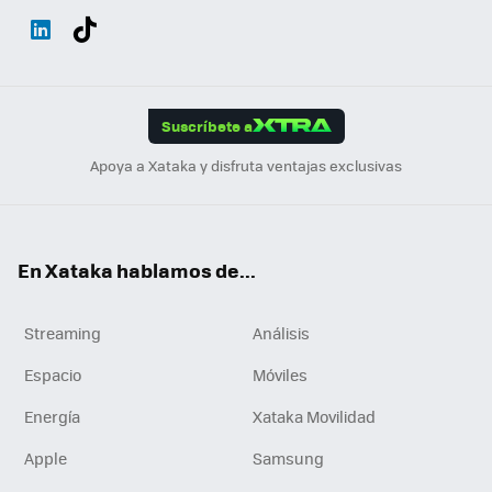
Wh
Twit
Fac
You
Inst
Tele
RSS
Flip
ats
ter
ebo
tub
agr
gra
boa
Link
Tikt
App
ok
e
am
m
rd
edI
ok
Suscríbete a
n
Apoya a Xataka y disfruta ventajas exclusivas
En Xataka hablamos de...
Streaming
Análisis
Espacio
Móviles
Energía
Xataka Movilidad
Apple
Samsung