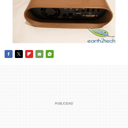
FACEBOOK
TWITTER
FLIPBOARD
E-
WHATSAPP
MAIL