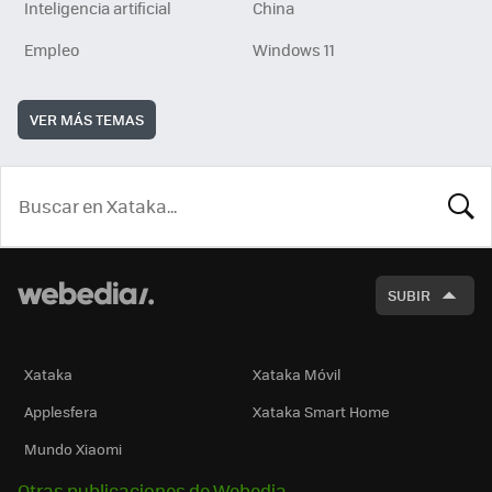
Inteligencia artificial
China
Empleo
Windows 11
VER MÁS TEMAS
BUSCA
SUBIR
Xataka
Xataka Móvil
Applesfera
Xataka Smart Home
Mundo Xiaomi
Otras publicaciones de Webedia