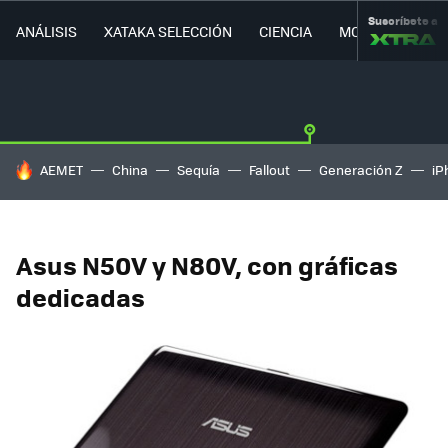
Suscríbete a
ANÁLISIS
XATAKA SELECCIÓN
CIENCIA
MOVILIDAD
HOY SE HABLA DE
AEMET
China
Sequía
Fallout
Generación Z
iP
Asus N50V y N80V, con gráficas
dedicadas