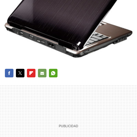
FACEBOOK
TWITTER
FLIPBOARD
E-
WHATSAPP
MAIL