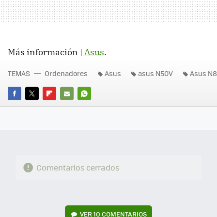
Más información |
Asus
.
TEMAS
Ordenadores
Asus
asus N50V
Asus N
FACEBOOK
TWITTER
FLIPBOARD
E-
WHATSAPP
MAIL
Comentarios cerrados
VER
10 COMENTARIOS