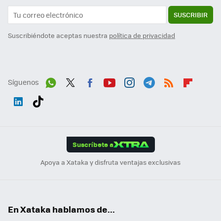
SUSCRIBIR
Suscribiéndote aceptas nuestra
política de privacidad
Síguenos
Wh
Twit
Fac
You
Inst
Tele
RSS
Flip
ats
ter
ebo
tub
agr
gra
boa
Link
Tikt
App
ok
e
am
m
rd
edI
ok
Suscríbete a
n
Apoya a Xataka y disfruta ventajas exclusivas
En Xataka hablamos de...