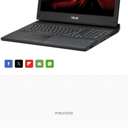
FACEBOOK
TWITTER
FLIPBOARD
E-
WHATSAPP
MAIL