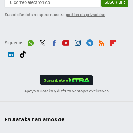
SUSCRIBIR
Suscribiéndote aceptas nuestra
política de privacidad
Síguenos
Wh
Twit
Fac
You
Inst
Tele
RSS
Flip
ats
ter
ebo
tub
agr
gra
boa
Link
Tikt
App
ok
e
am
m
rd
edI
ok
Suscríbete a
n
Apoya a Xataka y disfruta ventajas exclusivas
En Xataka hablamos de...