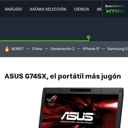
Suscríbete a
ANÁLISIS
XATAKA SELECCIÓN
CIENCIA
MOVILIDAD
HOY SE HABLA DE
AEMET
China
Generación Z
iPhone 17
Samsung G
ASUS G74SX, el portátil más jugón