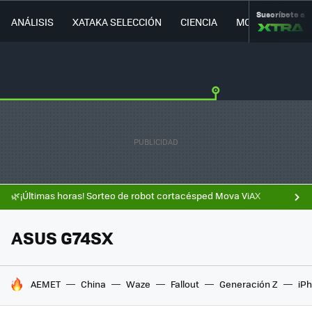
Suscríbete a
ANÁLISIS
XATAKA SELECCIÓN
CIENCIA
MOVILIDAD
🌿¡Últimas horas! Sorteo de robot cortacésped Mova ViAX
ASUS G74SX
HOY SE HABLA DE
AEMET
China
Waze
Fallout
Generación Z
iPh