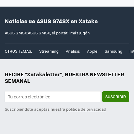
Noticias de ASUS G74SX en Xataka
ASUS G74SX:ASUS G74SX, el portátil más jugón
OTROS TEMAS:
Streaming
Análisis
Apple
Samsung
In
RECIBE "Xatakaletter", NUESTRA NEWSLETTER
SEMANAL
SUSCRIBIR
Suscribiéndote aceptas nuestra
política de privacidad