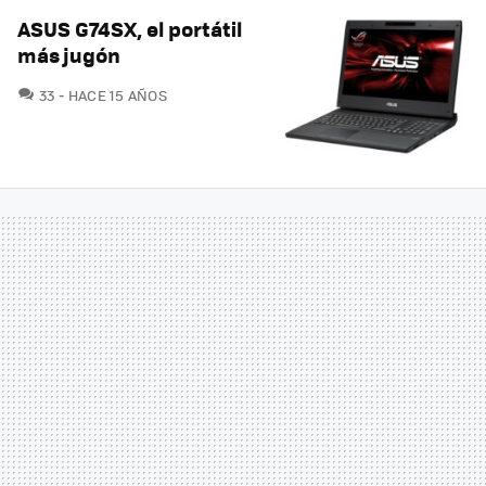
ASUS G74SX, el portátil
más jugón
COMENTARIOS
33
HACE 15 AÑOS