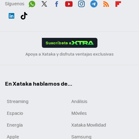
Síguenos
Wh
Twit
Fac
You
Inst
Tele
RSS
Flip
ats
ter
ebo
tub
agr
gra
boa
Link
Tikt
App
ok
e
am
m
rd
edI
ok
Suscríbete a
n
Apoya a Xataka y disfruta ventajas exclusivas
En Xataka hablamos de...
Streaming
Análisis
Espacio
Móviles
Energía
Xataka Movilidad
Apple
Samsung