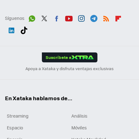
Síguenos
Wh
Twit
Fac
You
Inst
Tele
RSS
Flip
ats
ter
ebo
tub
agr
gra
boa
Link
Tikt
App
ok
e
am
m
rd
edI
ok
Suscríbete a
n
Apoya a Xataka y disfruta ventajas exclusivas
En Xataka hablamos de...
Streaming
Análisis
Espacio
Móviles