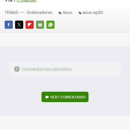
TEMAS
Ordenadores
Asus
asus ep20
FACEBOOK
TWITTER
FLIPBOARD
E-
WHATSAPP
MAIL
Comentarios cerrados
VER
1 COMENTARIO