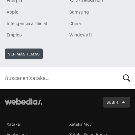
Energía
Xataka Movilidad
Apple
Samsung
Inteligencia artificial
China
Empleo
Windows 11
VER MÁS TEMAS
BUSCA
SUBIR
Xataka
Xataka Móvil
Applesfera
Xataka Smart Home