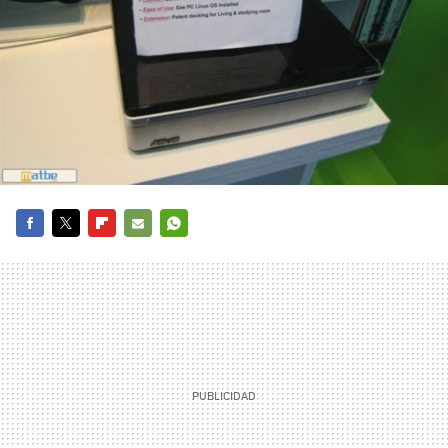
FACEBOOK
TWITTER
FLIPBOARD
E-
WHATSAPP
MAIL