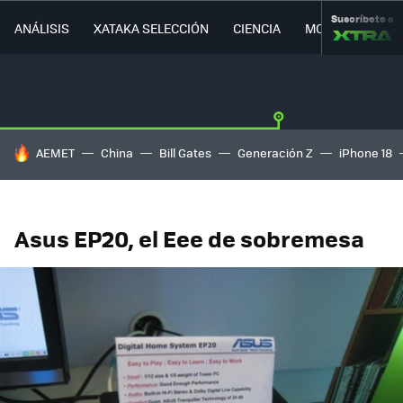
Suscríbete a
ANÁLISIS
XATAKA SELECCIÓN
CIENCIA
MOVILIDAD
HOY SE HABLA DE
AEMET
China
Bill Gates
Generación Z
iPhone 18
Asus EP20, el Eee de sobremesa