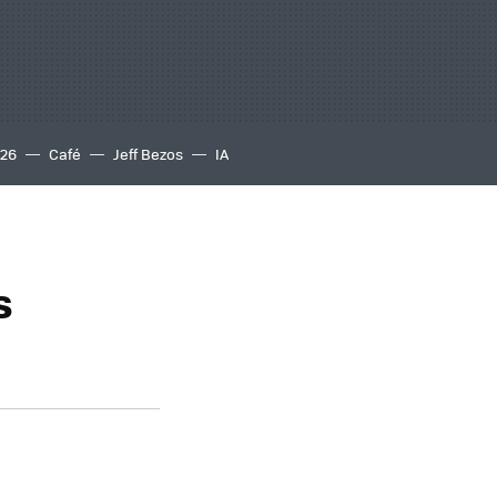
S26
Café
Jeff Bezos
IA
s