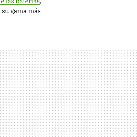
e las baterías
,
n su gama más