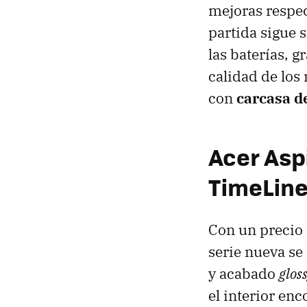
mejoras respec
partida sigue 
las baterías, 
calidad de los
con
carcasa d
Acer Asp
TimeLin
Con un precio 
serie nueva se
y acabado
glos
el interior en