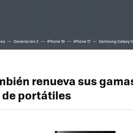
tes
Generación Z
iPhone 18
iPhone 17
Samsung Galaxy 
mbién renueva sus gama
 de portátiles