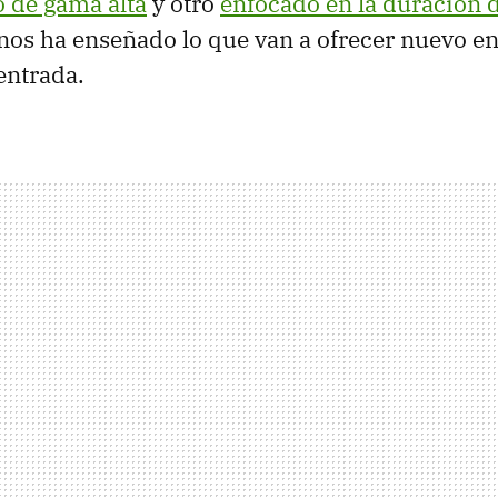
 de gama alta
y otro
enfocado en la duración d
os ha enseñado lo que van a ofrecer nuevo e
entrada.