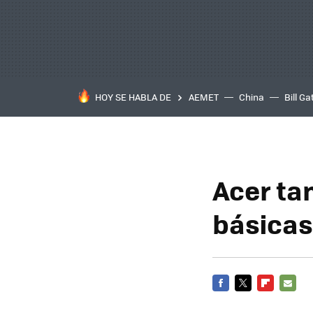
HOY SE HABLA DE
AEMET
China
Bill Ga
Acer ta
básicas
FACEBOOK
TWITTER
FLIPBOARD
E-