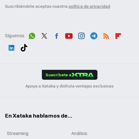
Suscribiéndote aceptas nuestra
política de privacidad
Síguenos
Wh
Twit
Fac
You
Inst
Tele
RSS
Flip
ats
ter
ebo
tub
agr
gra
boa
Link
Tikt
App
ok
e
am
m
rd
edI
ok
Suscríbete a
n
Apoya a Xataka y disfruta ventajas exclusivas
En Xataka hablamos de...
Streaming
Análisis