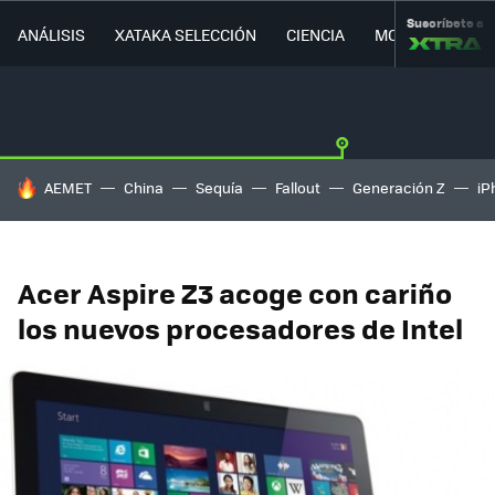
Suscríbete a
ANÁLISIS
XATAKA SELECCIÓN
CIENCIA
MOVILIDAD
HOY SE HABLA DE
AEMET
China
Sequía
Fallout
Generación Z
iP
Acer Aspire Z3 acoge con cariño
los nuevos procesadores de Intel