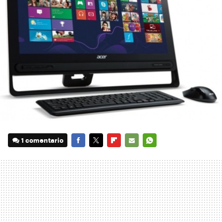
1 comentario
FACEBOOK
TWITTER
FLIPBOARD
E-
WHATSAPP
MAIL