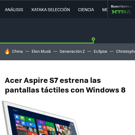
Suscríbete a
ANÁLISIS
XATAKA SELECCIÓN
CIENCIA
MOVILIDAD
HOY SE HABLA DE
China
Elon Musk
Generación Z
Eclipse
Christoph
Acer Aspire S7 estrena las
pantallas táctiles con Windows 8