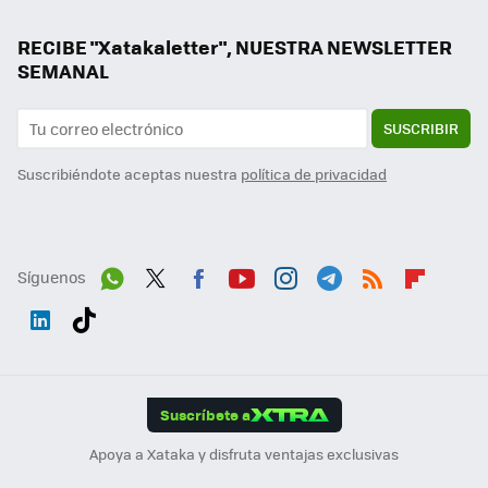
RECIBE "Xatakaletter", NUESTRA NEWSLETTER
SEMANAL
SUSCRIBIR
Suscribiéndote aceptas nuestra
política de privacidad
Síguenos
Wh
Twit
Fac
You
Inst
Tele
RSS
Flip
ats
ter
ebo
tub
agr
gra
boa
Link
Tikt
App
ok
e
am
m
rd
edI
ok
Suscríbete a
n
Apoya a Xataka y disfruta ventajas exclusivas