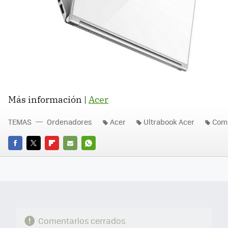
Más información |
Acer
TEMAS
Ordenadores
Acer
Ultrabook Acer
Com
FACEBOOK
TWITTER
FLIPBOARD
E-
WHATSAPP
MAIL
Comentarios cerrados