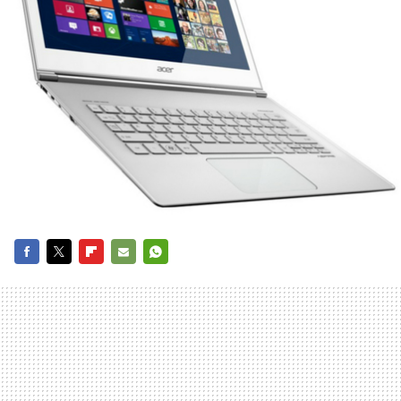
FACEBOOK
TWITTER
FLIPBOARD
E-
WHATSAPP
MAIL