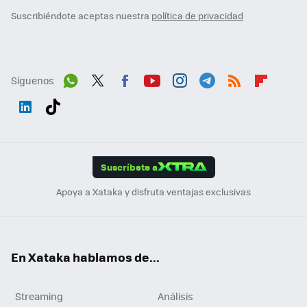
Suscribiéndote aceptas nuestra
política de privacidad
Síguenos
Wh
Twit
Fac
You
Inst
Tele
RSS
Flip
ats
ter
ebo
tub
agr
gra
boa
Link
Tikt
App
ok
e
am
m
rd
edI
ok
Suscríbete a
n
Apoya a Xataka y disfruta ventajas exclusivas
En Xataka hablamos de...
Streaming
Análisis