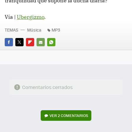
tranquilidad que supone la ducha diaria?
Vía |
Ubergizmo
.
TEMAS
Música
MP3
FACEBOOK
TWITTER
FLIPBOARD
E-
WHATSAPP
MAIL
Comentarios cerrados
VER
2 COMENTARIOS