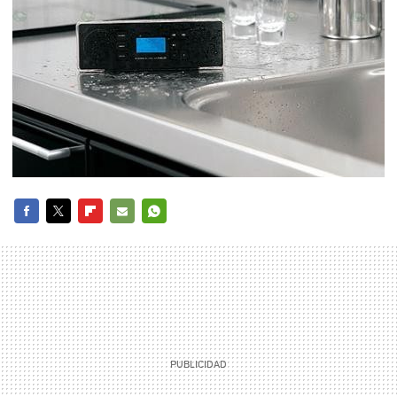
FACEBOOK
TWITTER
FLIPBOARD
E-
WHATSAPP
MAIL