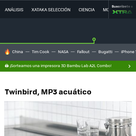
Suscríbete a
ANÁLISIS
XATAKA SELECCIÓN
CIENCIA
MOVILIDAD
HOY SE HABLA DE
China
Tim Cook
NASA
Fallout
Bugatti
iPhone 
🖨️ ¡Sorteamos una impresora 3D Bambu Lab A2L Combo!
Twinbird, MP3 acuático