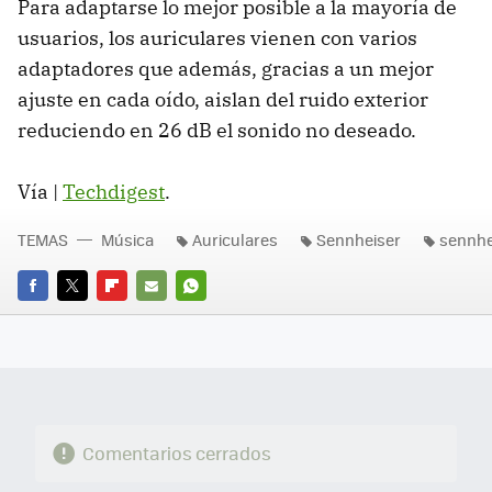
Para adaptarse lo mejor posible a la mayoría de
usuarios, los auriculares vienen con varios
adaptadores que además, gracias a un mejor
ajuste en cada oído, aislan del ruido exterior
reduciendo en 26 dB el sonido no deseado.
Vía |
Techdigest
.
TEMAS
Música
Auriculares
Sennheiser
sennhe
FACEBOOK
TWITTER
FLIPBOARD
E-
WHATSAPP
MAIL
Comentarios cerrados