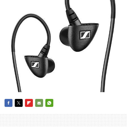
FACEBOOK
TWITTER
FLIPBOARD
E-
WHATSAPP
MAIL