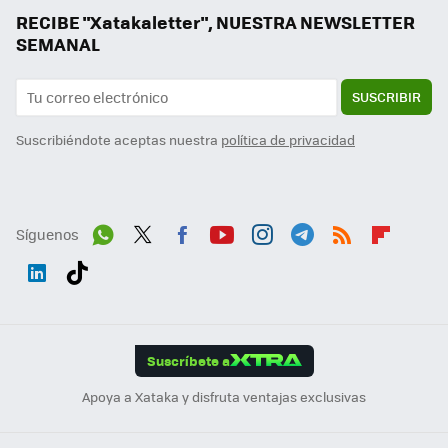
RECIBE "Xatakaletter", NUESTRA NEWSLETTER
SEMANAL
SUSCRIBIR
Suscribiéndote aceptas nuestra
política de privacidad
Síguenos
Wh
Twit
Fac
You
Inst
Tele
RSS
Flip
ats
ter
ebo
tub
agr
gra
boa
Link
Tikt
App
ok
e
am
m
rd
edI
ok
Suscríbete a
n
Apoya a Xataka y disfruta ventajas exclusivas