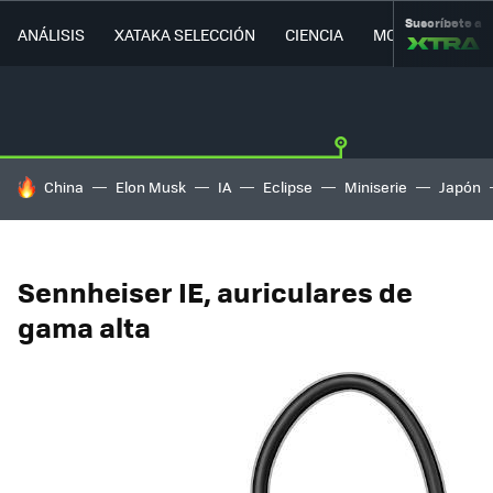
Suscríbete a
ANÁLISIS
XATAKA SELECCIÓN
CIENCIA
MOVILIDAD
HOY SE HABLA DE
China
Elon Musk
IA
Eclipse
Miniserie
Japón
Sennheiser IE, auriculares de
gama alta