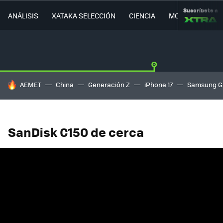
Suscríbete a
ANÁLISIS
XATAKA SELECCIÓN
CIENCIA
MOVILIDAD
HOY SE HABLA DE
AEMET
China
Generación Z
iPhone 17
Samsung G
SanDisk C150 de cerca