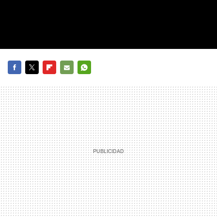
FACEBOOK
TWITTER
FLIPBOARD
E-
WHATSAPP
MAIL