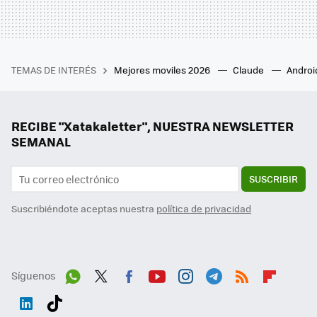
TEMAS DE INTERÉS
Mejores moviles 2026
Claude
Androi
RECIBE "Xatakaletter", NUESTRA NEWSLETTER
SEMANAL
SUSCRIBIR
Suscribiéndote aceptas nuestra
política de privacidad
Síguenos
Wh
Twit
Fac
You
Inst
Tele
RSS
Flip