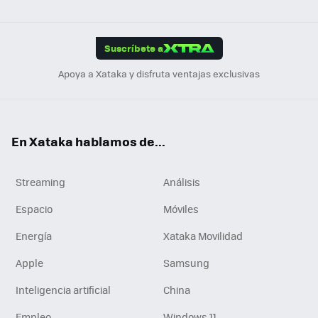
ats
ter
ebo
tub
agr
gra
boa
Link
Tikt
App
ok
e
am
m
rd
edI
ok
Suscríbete a
n
Apoya a Xataka y disfruta ventajas exclusivas
En Xataka hablamos de...
Streaming
Análisis
Espacio
Móviles
Energía
Xataka Movilidad
Apple
Samsung
Inteligencia artificial
China
Empleo
Windows 11