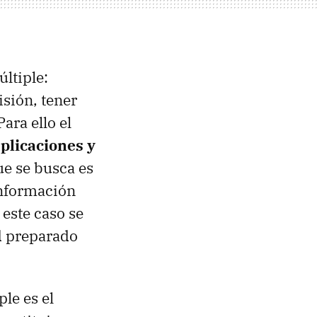
ltiple:
isión, tener
ara ello el
aplicaciones y
ue se busca es
 información
este caso se
d preparado
le es el