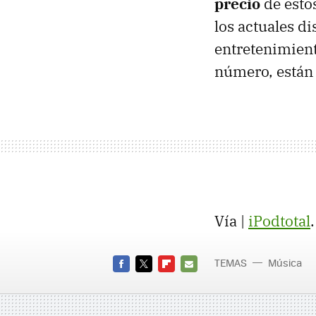
precio
de estos
los actuales d
entretenimient
número, están
Vía |
iPodtotal
.
TEMAS
Música
FACEBOOK
TWITTER
FLIPBOARD
E-
MAIL