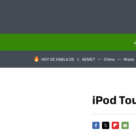
HOY SE HABLA DE
AEMET
China
Waze
iPod To
FACEBOOK
TWITTER
FLIPBOARD
E-