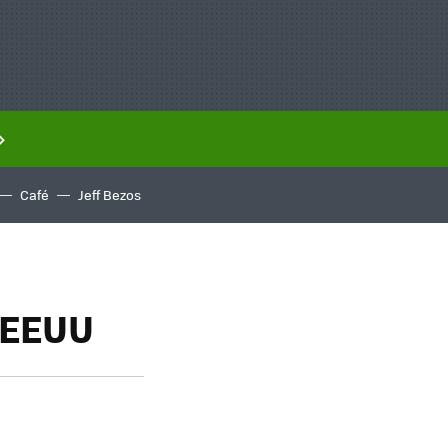
Café
Jeff Bezos
 EEUU