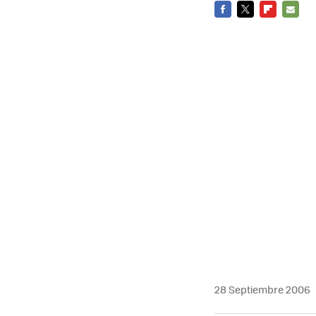
FACEBOOK
TWITTER
FLIPBOARD
E-
MAIL
28 Septiembre 2006