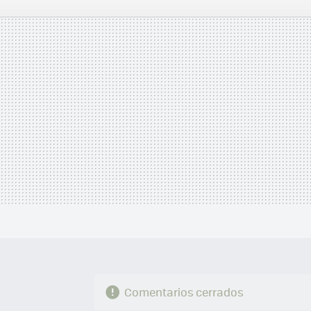
FACEBOOK
TWITTER
FLIPBOARD
E-
MAIL
Comentarios cerrados