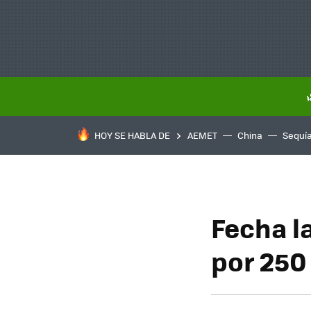
HOY SE HABLA DE
AEMET
China
Sequí
Fecha l
por 250