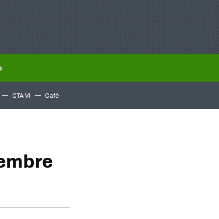
GTA VI
Café
iembre