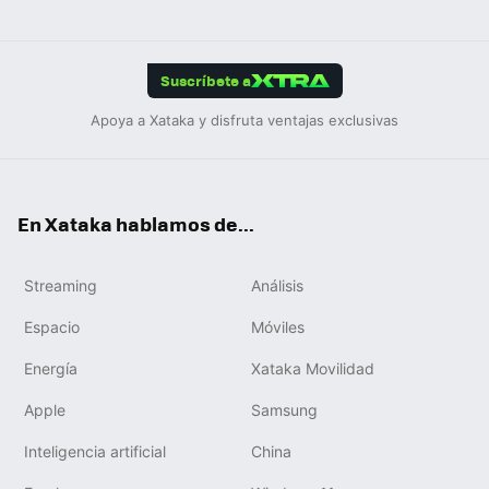
ats
ter
ebo
tub
agr
gra
boa
Link
Tikt
App
ok
e
am
m
rd
edIn
ok
Suscríbete a
Apoya a Xataka y disfruta ventajas exclusivas
En Xataka hablamos de...
Streaming
Análisis
Espacio
Móviles
Energía
Xataka Movilidad
Apple
Samsung
Inteligencia artificial
China