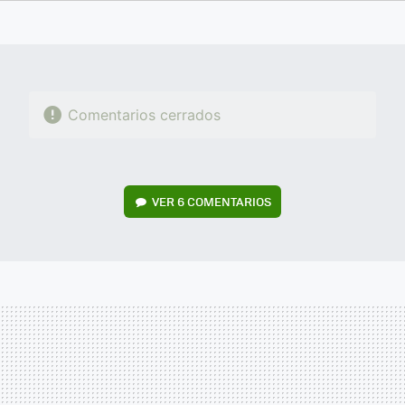
FACEBOOK
TWITTER
FLIPBOARD
E-
WHATSAPP
MAIL
Comentarios cerrados
VER
6 COMENTARIOS