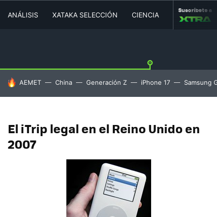
Suscríbete a
ANÁLISIS
XATAKA SELECCIÓN
CIENCIA
MOVILIDAD
HOY SE HABLA DE
AEMET
China
Generación Z
iPhone 17
Samsung G
El iTrip legal en el Reino Unido en
2007