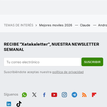
TEMAS DE INTERÉS
Mejores moviles 2026
Claude
Andro
RECIBE "Xatakaletter", NUESTRA NEWSLETTER
SEMANAL
SUSCRIBIR
Suscribiéndote aceptas nuestra
política de privacidad
Síguenos
Wh
Twit
Fac
You
Inst
Tele
RSS
Flip