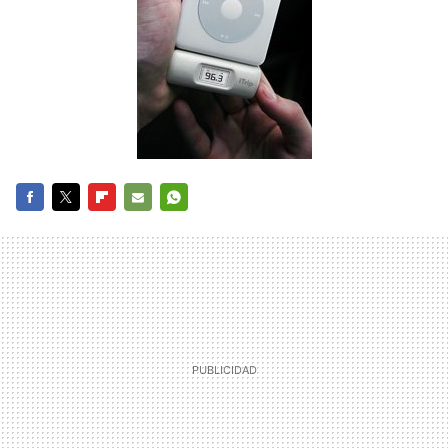
FACEBOOK
TWITTER
FLIPBOARD
E-
WHATSAPP
MAIL