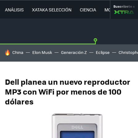
Suscríbete a
ANÁLISIS
XATAKA SELECCIÓN
CIENCIA
MOVILIDAD
HOY SE HABLA DE
China
Elon Musk
Generación Z
Eclipse
Christoph
Dell planea un nuevo reproductor
MP3 con WiFi por menos de 100
dólares