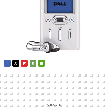
FACEBOOK
TWITTER
FLIPBOARD
E-
WHATSAPP
MAIL