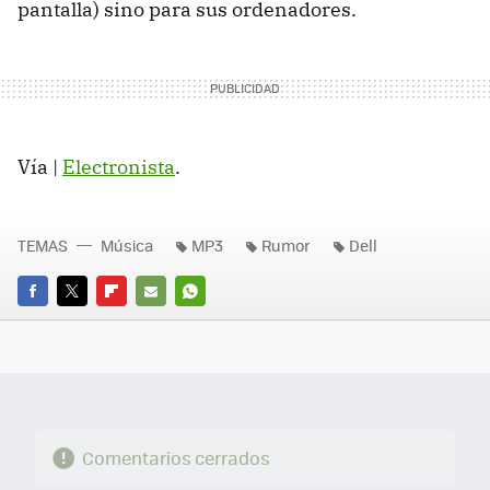
pantalla) sino para sus ordenadores.
Vía |
Electronista
.
TEMAS
Música
MP3
Rumor
Dell
FACEBOOK
TWITTER
FLIPBOARD
E-
WHATSAPP
MAIL
Comentarios cerrados