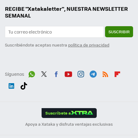
RECIBE "Xatakaletter", NUESTRA NEWSLETTER
SEMANAL
SUSCRIBIR
Suscribiéndote aceptas nuestra
política de privacidad
Síguenos
Wh
Twit
Fac
You
Inst
Tele
RSS
Flip
ats
ter
ebo
tub
agr
gra
boa
Link
Tikt
App
ok
e
am
m
rd
edI
ok
Suscríbete a
n
Apoya a Xataka y disfruta ventajas exclusivas