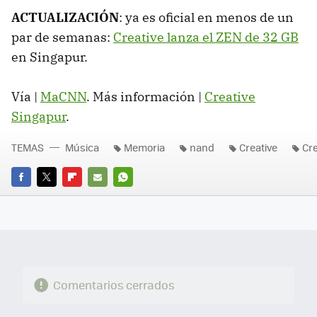
ACTUALIZACIÓN
: ya es oficial en menos de un
par de semanas:
Creative lanza el ZEN de 32 GB
en Singapur.
Vía |
MaCNN
. Más información |
Creative
Singapur
.
TEMAS
Música
Memoria
nand
Creative
Cre
FACEBOOK
TWITTER
FLIPBOARD
E-
WHATSAPP
MAIL
Comentarios cerrados