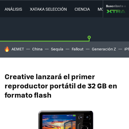
Suscríbete a
ANÁLISIS
XATAKA SELECCIÓN
CIENCIA
MOVILIDAD
HOY SE HABLA DE
AEMET
China
Sequía
Fallout
Generación Z
iP
Creative lanzará el primer
reproductor portátil de 32 GB en
formato flash