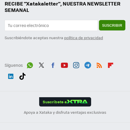
RECIBE "Xatakaletter", NUESTRA NEWSLETTER
SEMANAL
SUSCRIBIR
Suscribiéndote aceptas nuestra
política de privacidad
Síguenos
Wh
Twit
Fac
You
Inst
Tele
RSS
Flip
ats
ter
ebo
tub
agr
gra
boa
Link
Tikt
App
ok
e
am
m
rd
edI
ok
Suscríbete a
n
Apoya a Xataka y disfruta ventajas exclusivas