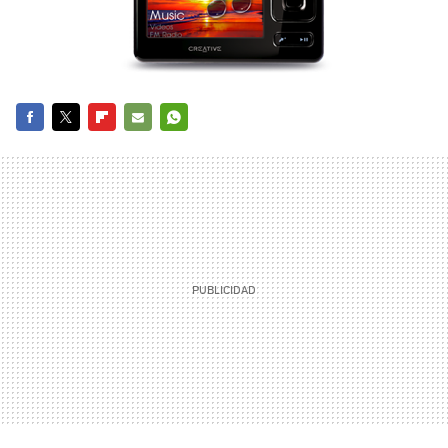
FACEBOOK
TWITTER
FLIPBOARD
E-
WHATSAPP
MAIL