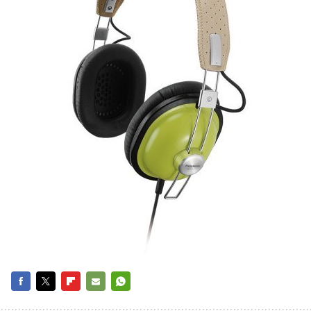
FACEBOOK
TWITTER
FLIPBOARD
E-
WHATSAPP