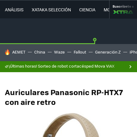
Suscríbete a
ANÁLISIS
XATAKA SELECCIÓN
CIENCIA
MOVILIDAD
HOY SE HABLA DE
AEMET
China
Waze
Fallout
Generación Z
iPh
🌿¡Últimas horas! Sorteo de robot cortacésped Mova ViAX
Auriculares Panasonic RP-HTX7
con aire retro