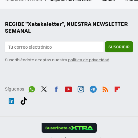
RECIBE "Xatakaletter", NUESTRA NEWSLETTER
SEMANAL
SUSCRIBIR
Suscribiéndote aceptas nuestra
política de privacidad
Síguenos
Wh
Twit
Fac
You
Inst
Tele
RSS
Flip
ats
ter
ebo
tub
agr
gra
boa
Link
Tikt
App
ok
e
am
m
rd
edI
ok
Suscríbete a
n