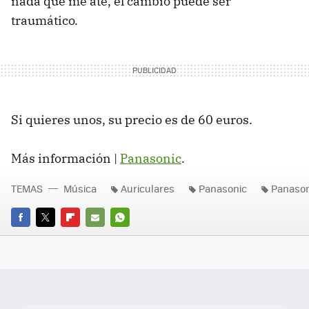
nada que me ate, el cambio puede ser
traumático.
Si quieres unos, su precio es de 60 euros.
Más información |
Panasonic
.
TEMAS
Música
Auriculares
Panasonic
Panason
FACEBOOK
TWITTER
FLIPBOARD
E-
WHATSAPP
MAIL