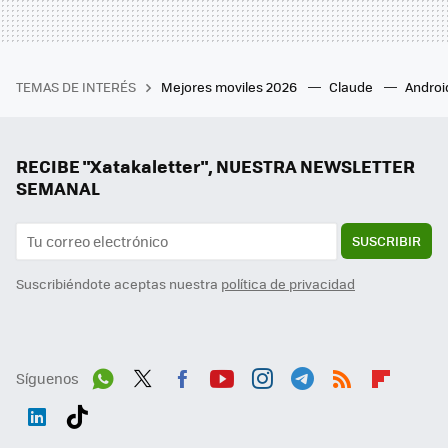
TEMAS DE INTERÉS
Mejores moviles 2026
Claude
Androi
RECIBE "Xatakaletter", NUESTRA NEWSLETTER
SEMANAL
SUSCRIBIR
Suscribiéndote aceptas nuestra
política de privacidad
Síguenos
Wh
Twit
Fac
You
Inst
Tele
RSS
Flip
ats
ter
ebo
tub
agr
gra
boa
Link
Tikt