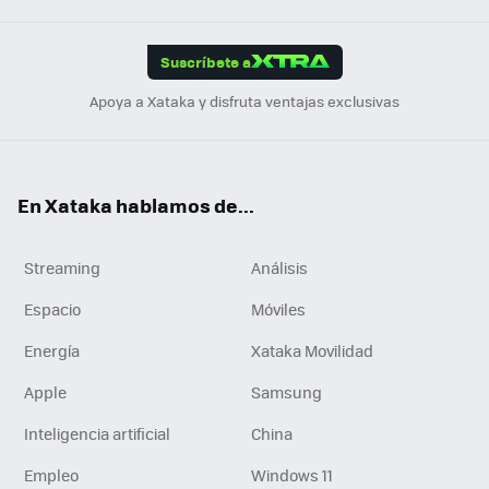
App
ok
e
am
m
rd
edI
ok
Suscríbete a
n
Apoya a Xataka y disfruta ventajas exclusivas
En Xataka hablamos de...
Streaming
Análisis
Espacio
Móviles
Energía
Xataka Movilidad
Apple
Samsung
Inteligencia artificial
China
Empleo
Windows 11