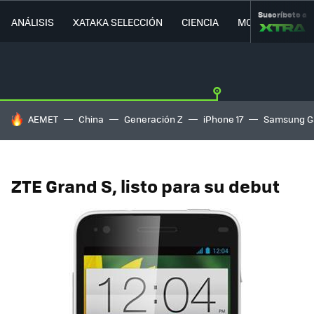
Suscríbete a
ANÁLISIS
XATAKA SELECCIÓN
CIENCIA
MOVILIDAD
HOY SE HABLA DE
AEMET
China
Generación Z
iPhone 17
Samsung G
ZTE Grand S, listo para su debut