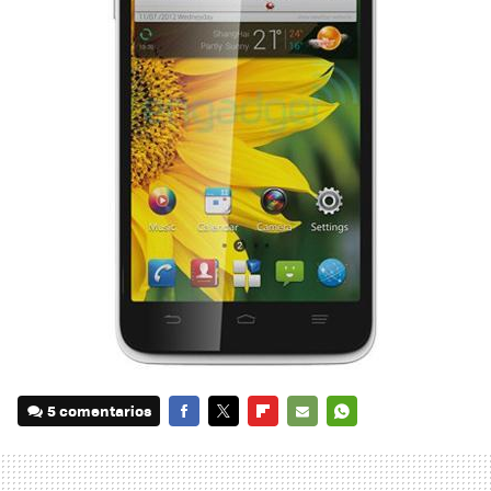
5 comentarios
FACEBOOK
TWITTER
FLIPBOARD
E-
WHATSAPP
MAIL