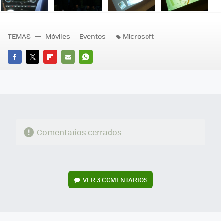
TEMAS
Móviles
Eventos
Microsoft
FACEBOOK
TWITTER
FLIPBOARD
E-
WHATSAPP
MAIL
Comentarios cerrados
VER
3 COMENTARIOS