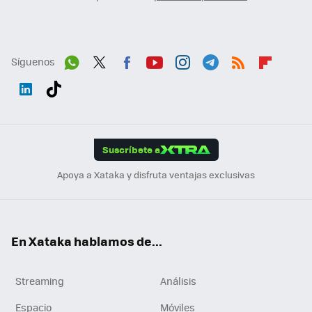
Síguenos
Wh
Twit
Fac
You
Inst
Tele
RSS
Flip
ats
ter
ebo
tub
agr
gra
boa
Link
Tikt
App
ok
e
am
m
rd
edI
ok
Suscríbete a
n
Apoya a Xataka y disfruta ventajas exclusivas
En Xataka hablamos de...
Streaming
Análisis
Espacio
Móviles