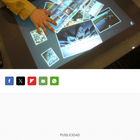
FACEBOOK
TWITTER
FLIPBOARD
E-
WHATSAPP
MAIL