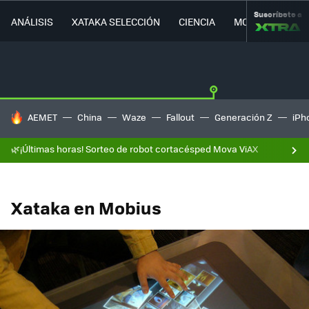
Suscríbete a
ANÁLISIS
XATAKA SELECCIÓN
CIENCIA
MOVILIDAD
HOY SE HABLA DE
AEMET
China
Waze
Fallout
Generación Z
iPh
🌿¡Últimas horas! Sorteo de robot cortacésped Mova ViAX
Xataka en Mobius