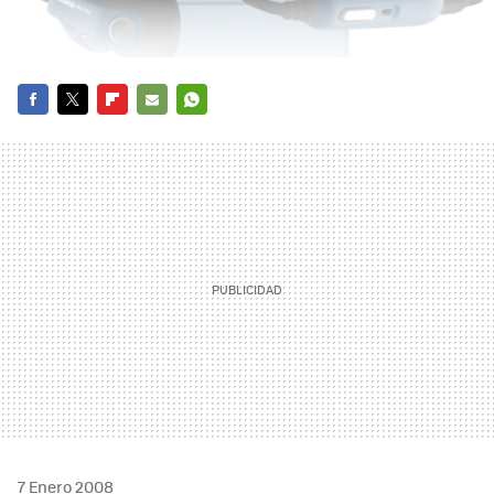
FACEBOOK
TWITTER
FLIPBOARD
E-
WHATSAPP
MAIL
7 Enero 2008