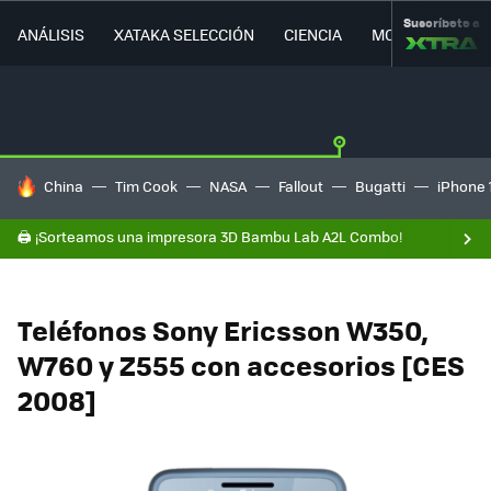
Suscríbete a
ANÁLISIS
XATAKA SELECCIÓN
CIENCIA
MOVILIDAD
HOY SE HABLA DE
China
Tim Cook
NASA
Fallout
Bugatti
iPhone 
🖨️ ¡Sorteamos una impresora 3D Bambu Lab A2L Combo!
Teléfonos Sony Ericsson W350,
W760 y Z555 con accesorios [CES
2008]