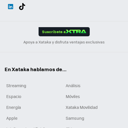
Wh
Twit
Fac
You
Inst
Tele
RSS
Flip
ats
ter
ebo
tub
agr
gra
boa
Link
Tikt
App
ok
e
am
m
rd
edI
ok
Suscríbete a
n
Apoya a Xataka y disfruta ventajas exclusivas
En Xataka hablamos de...
Streaming
Análisis
Espacio
Móviles
Energía
Xataka Movilidad
Apple
Samsung