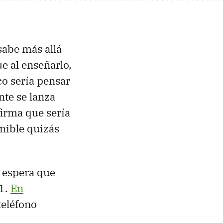
sabe más allá
e al enseñarlo,
co sería pensar
nte se lanza
firma que sería
nible quizás
e espera que
11.
En
teléfono