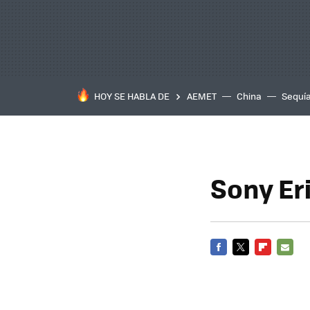
HOY SE HABLA DE
AEMET
China
Sequí
Sony Er
FACEBOOK
TWITTER
FLIPBOARD
E-
MAIL