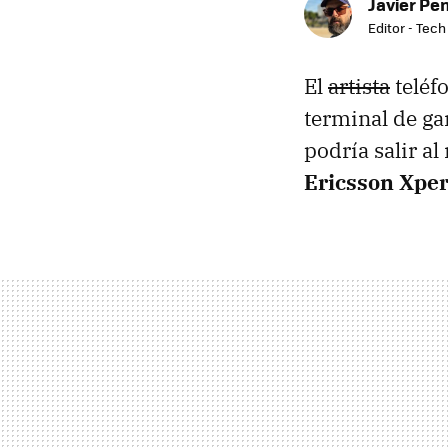
Javier Pe
Editor - Tech
El
artista
teléf
terminal de ga
podría salir a
Ericsson Xper