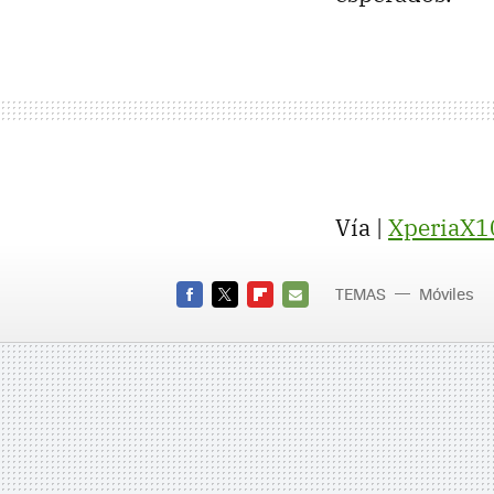
Vía |
XperiaX1
TEMAS
Móviles
Sony Er
FACEBOOK
TWITTER
FLIPBOARD
E-
MAIL