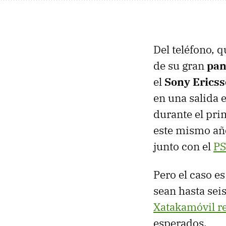
Del teléfono, 
de su gran
pan
el
Sony Ericss
en una salida 
durante el pri
este mismo año
junto con el
P
Pero el caso e
sean hasta sei
Xatakamóvil r
esperados.