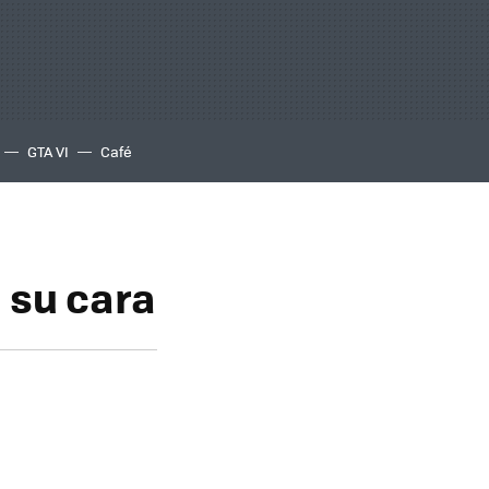
GTA VI
Café
 su cara