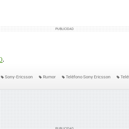
0
.
Sony-Ericsson
Rumor
Teléfono Sony Ericsson
Telé
icsson Xperia X12