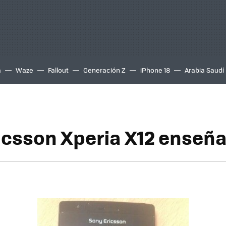
a
Waze
Fallout
Generación Z
iPhone 18
Arabia Saudí
icsson Xperia X12 enseña