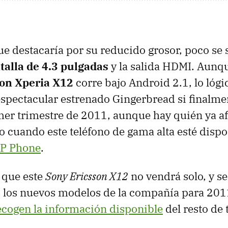
que destacaría por su reducido grosor, poco se 
talla de 4.3 pulgadas
y la salida
HDMI
. Aunqu
on Xperia X12
corre bajo Android 2.1, lo lógi
espectacular estrenado Gingerbread si finalme
mer trimestre de 2011, aunque hay quién ya a
 cuando este teléfono de gama alta esté dispo
SP
Phone
.
s que este
Sony Ericsson X12
no vendrá solo, y s
s los nuevos modelos de la compañía para 20
ecogen la información disponible
del resto de 