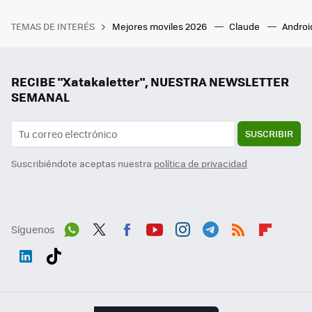
TEMAS DE INTERÉS
Mejores moviles 2026
Claude
Androi
RECIBE "Xatakaletter", NUESTRA NEWSLETTER
SEMANAL
SUSCRIBIR
Suscribiéndote aceptas nuestra
política de privacidad
Síguenos
Wh
Twit
Fac
You
Inst
Tele
RSS
Flip
ats
ter
ebo
tub
agr
gra
boa
Link
Tikt
App
ok
e
am
m
rd
edI
ok