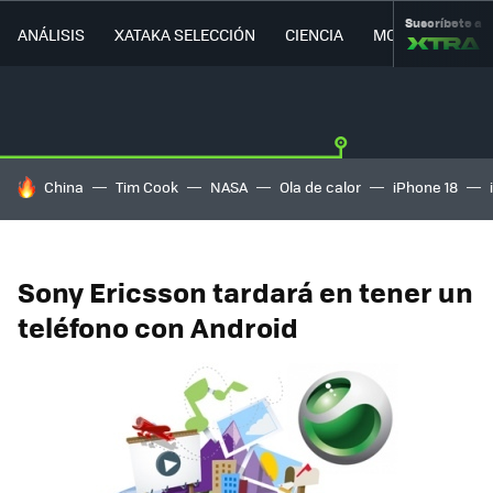
Suscríbete a
ANÁLISIS
XATAKA SELECCIÓN
CIENCIA
MOVILIDAD
HOY SE HABLA DE
China
Tim Cook
NASA
Ola de calor
iPhone 18
Sony Ericsson tardará en tener un
teléfono con Android