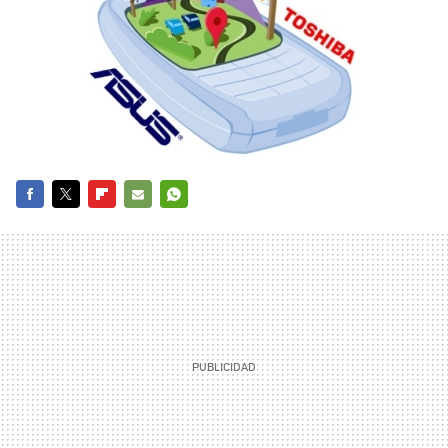
FACEBOOK
TWITTER
FLIPBOARD
E-
WHATSAPP
MAIL