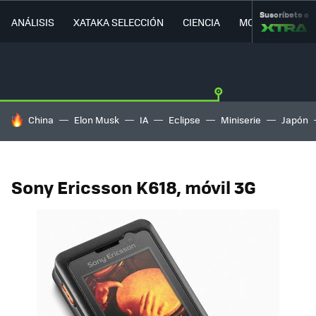
Suscríbete a
ANÁLISIS
XATAKA SELECCIÓN
CIENCIA
MOVILIDAD
HOY SE HABLA DE
China
Elon Musk
IA
Eclipse
Miniserie
Japón
Sony Ericsson K618, móvil 3G