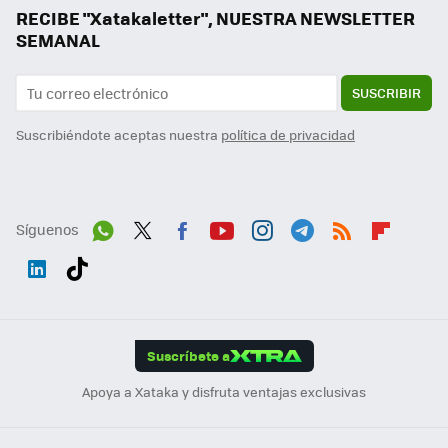
RECIBE "Xatakaletter", NUESTRA NEWSLETTER
SEMANAL
SUSCRIBIR
Suscribiéndote aceptas nuestra
política de privacidad
Síguenos
Wh
Twit
Fac
You
Inst
Tele
RSS
Flip
ats
ter
ebo
tub
agr
gra
boa
Link
Tikt
App
ok
e
am
m
rd
edI
ok
Suscríbete a
n
Apoya a Xataka y disfruta ventajas exclusivas