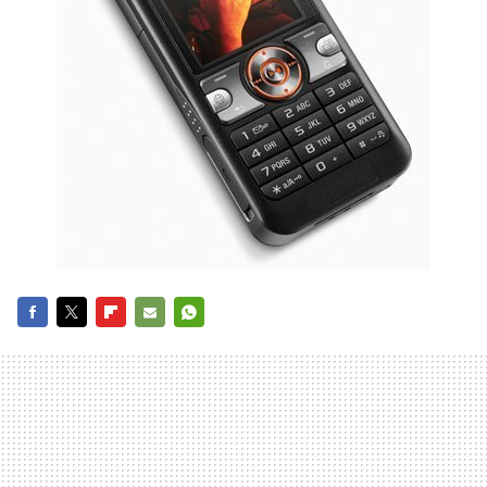
FACEBOOK
TWITTER
FLIPBOARD
E-
WHATSAPP
MAIL