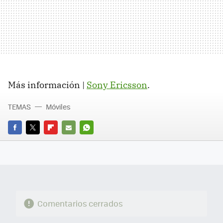
Más información |
Sony Ericsson
.
TEMAS
Móviles
FACEBOOK
TWITTER
FLIPBOARD
E-
WHATSAPP
MAIL
Comentarios cerrados