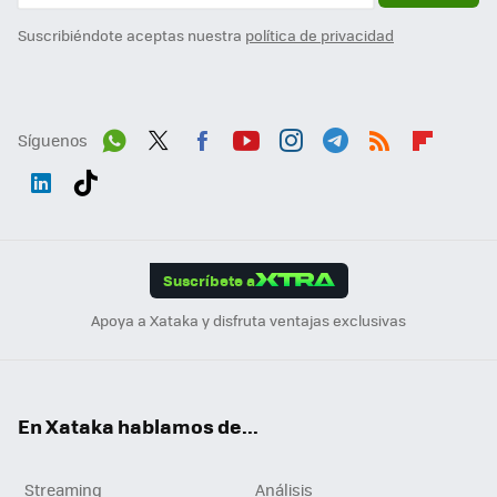
Suscribiéndote aceptas nuestra
política de privacidad
Síguenos
Wh
Twit
Fac
You
Inst
Tele
RSS
Flip
ats
ter
ebo
tub
agr
gra
boa
Link
Tikt
App
ok
e
am
m
rd
edI
ok
Suscríbete a
n
Apoya a Xataka y disfruta ventajas exclusivas
En Xataka hablamos de...
Streaming
Análisis