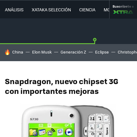
Suscríbete a
ANÁLISIS
XATAKA SELECCIÓN
CIENCIA
MOVILIDAD
HOY SE HABLA DE
China
Elon Musk
Generación Z
Eclipse
Christoph
Snapdragon, nuevo chipset 3G
con importantes mejoras