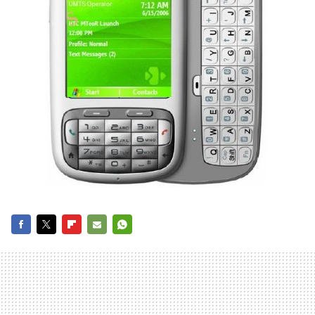
FACEBOOK
TWITTER
FLIPBOARD
E-
WHATSAPP
MAIL