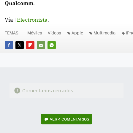
Qualcomm
.
Vía |
Electronista
.
TEMAS
Móviles
Vídeos
Apple
Multimedia
iPh
FACEBOOK
TWITTER
FLIPBOARD
E-
WHATSAPP
MAIL
Comentarios cerrados
VER
4 COMENTARIOS