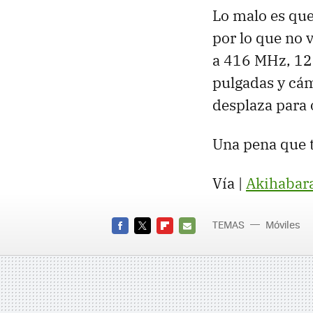
Lo malo es que
por lo que no 
a 416 MHz, 12
pulgadas y cám
desplaza para o
Una pena que t
Vía |
Akihabar
TEMAS
Móviles
FACEBOOK
TWITTER
FLIPBOARD
E-
MAIL