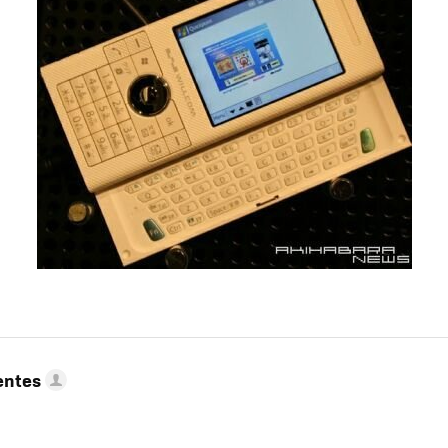
entes