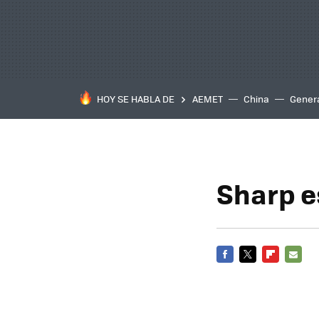
HOY SE HABLA DE
AEMET
China
Gener
Sharp e
FACEBOOK
TWITTER
FLIPBOARD
E-
MAIL