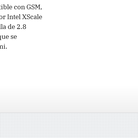
tible con GSM,
r Intel XScale
la de 2.8
que se
mi.