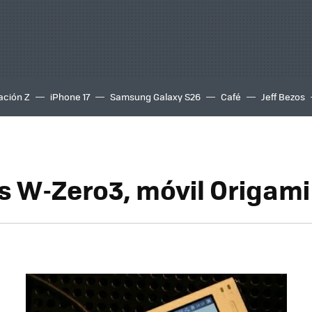
ación Z
iPhone 17
Samsung Galaxy S26
Café
Jeff Bezos
s W-Zero3, móvil Origami