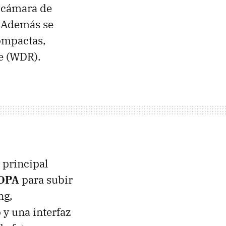
n cámara de
. Además se
compactas,
e (WDR).
 principal
DPA
para subir
ng,
 y una interfaz