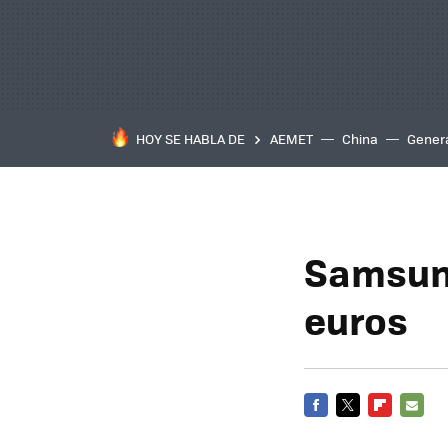
HOY SE HABLA DE
AEMET
China
Gener
Samsung
euros
FACEBOOK
TWITTER
FLIPBOARD
E-