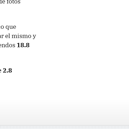
de fotos
co que
ar el mismo y
pendos
18.8
e 2.8