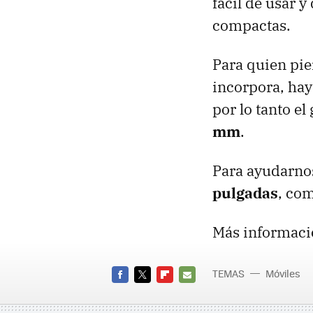
fácil de usar y
compactas.
Para quien pie
incorpora, hay
por lo tanto e
mm
.
Para ayudarnos
pulgadas
, com
Más informaci
TEMAS
Móviles
FACEBOOK
TWITTER
FLIPBOARD
E-
MAIL