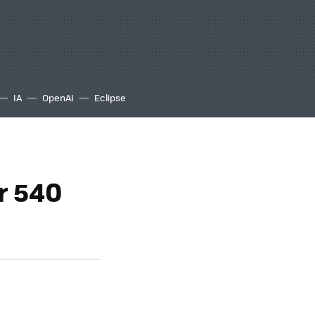
IA
OpenAI
Eclipse
r 540