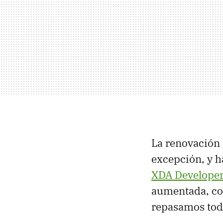
La renovación 
excepción, y h
XDA Develope
aumentada, con
repasamos tod