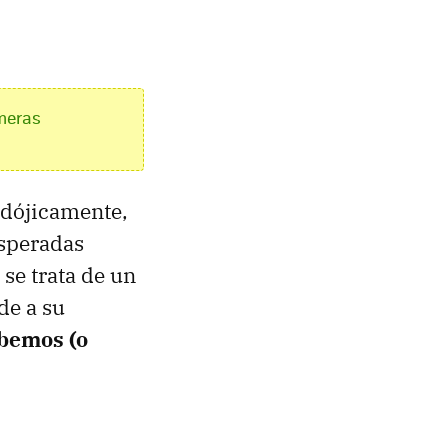
imeras
adójicamente,
esperadas
 se trata de un
de a su
abemos (o