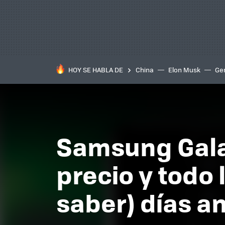
HOY SE HABLA DE
China
Elon Musk
Ge
Samsung Galax
precio y todo
saber) días a