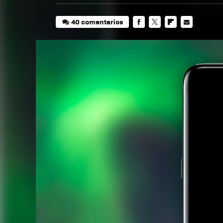
40 comentarios
FACEBOOK
TWITTER
FLIPBOARD
E-
MAIL