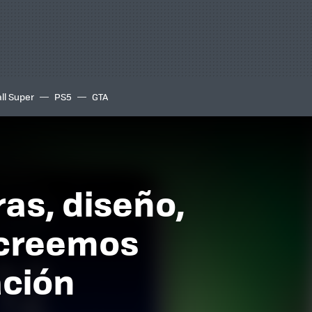
ll Super
PS5
GTA
as, diseño,
 creemos
ación