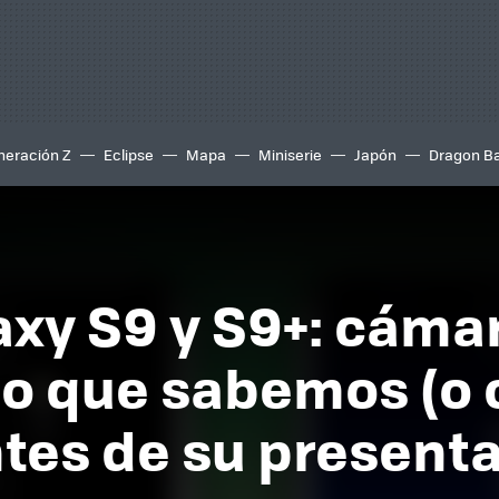
neración Z
Eclipse
Mapa
Miniserie
Japón
Dragon Ba
y S9 y S9+: cámar
 lo que sabemos (o
ntes de su present