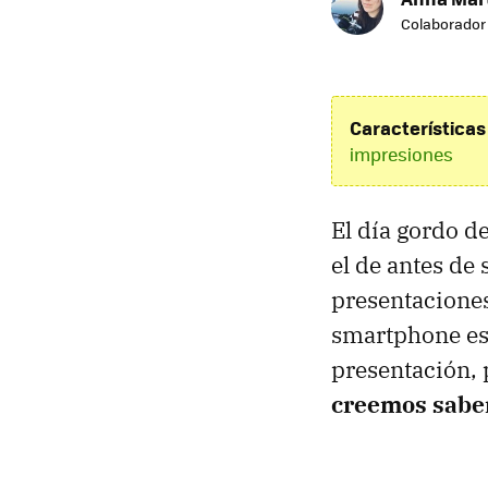
Colaborador
Características 
impresiones
El día gordo d
el de antes de
presentacione
smartphone esp
presentación, 
creemos saber