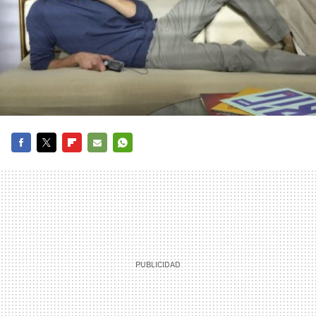
FACEBOOK
TWITTER
FLIPBOARD
E-
WHATSAPP
MAIL