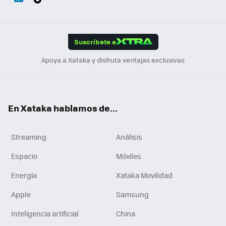
ats
ter
ebo
tub
agr
gra
boa
Link
Tikt
App
ok
e
am
m
rd
edI
ok
Suscríbete a
n
Apoya a Xataka y disfruta ventajas exclusivas
En Xataka hablamos de...
Streaming
Análisis
Espacio
Móviles
Energía
Xataka Movilidad
Apple
Samsung
Inteligencia artificial
China