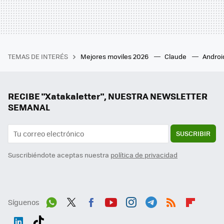
TEMAS DE INTERÉS
Mejores moviles 2026
Claude
Androi
RECIBE "Xatakaletter", NUESTRA NEWSLETTER
SEMANAL
SUSCRIBIR
Suscribiéndote aceptas nuestra
política de privacidad
Síguenos
Wh
Twit
Fac
You
Inst
Tele
RSS
Flip