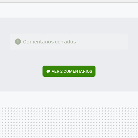
FACEBOOK
TWITTER
FLIPBOARD
E-
WHATSAPP
MAIL
Comentarios cerrados
VER
2 COMENTARIOS