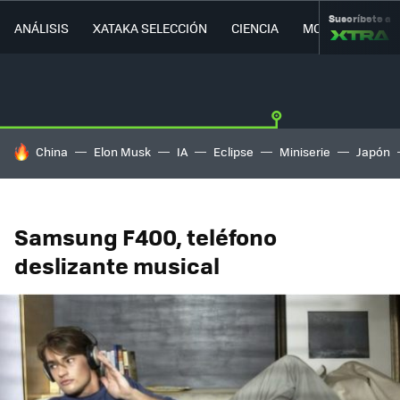
Suscríbete a
ANÁLISIS
XATAKA SELECCIÓN
CIENCIA
MOVILIDAD
HOY SE HABLA DE
China
Elon Musk
IA
Eclipse
Miniserie
Japón
Samsung F400, teléfono
deslizante musical