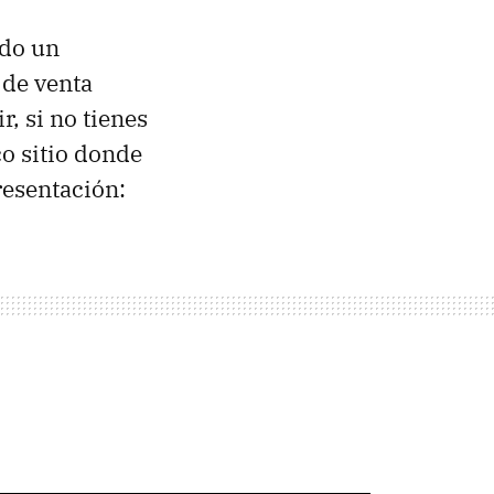
ado un
 de venta
ir, si no tienes
co sitio donde
resentación: