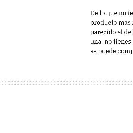
De lo que no t
producto más m
parecido al de
una, no tienes
se puede compr