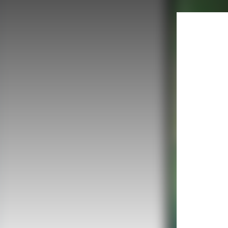
FACEBOOK
TWITTER
FLIPBOARD
E-
MAIL