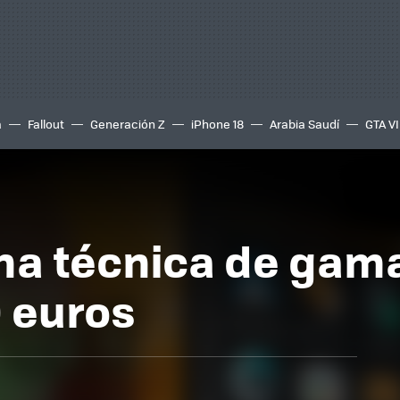
a
Fallout
Generación Z
iPhone 18
Arabia Saudí
GTA VI
cha técnica de gama
 euros