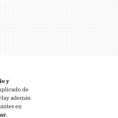
io y
mplicado de
. Hay además
vantes en
nar
.