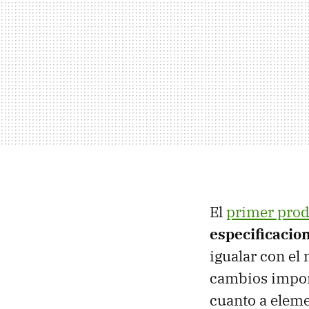
El
primer pro
especificacio
igualar con el
cambios import
cuanto a elem