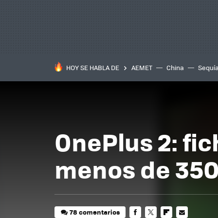
HOY SE HABLA DE
AEMET
China
Sequí
OnePlus 2: fi
menos de 350
78 comentarios