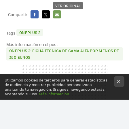
VER ORIGINAL
Compartir
FACEBOOK
X
E-
MAIL
ONEPLUS 2
Tags
Más información en el post
ONEPLUS 2: FICHA TÉCNICA DE GAMA ALTA POR MENOS DE
350 EUROS
Utilizamos cookies de terceros para generar estadísticas
de audiencia y mostrar publicidad personalizada
analizando tu navegación. Si sigues navegando estarás
aceptando su uso.
Más información