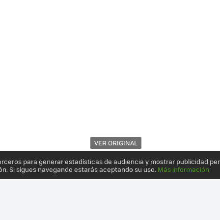
VER ORIGINAL
erceros para generar estadísticas de audiencia y mostrar publicidad pe
ón. Si sigues navegando estarás aceptando su uso.
Más información
ÉCNICA DE GAMA ALTA POR MENOS DE 350 EUROS