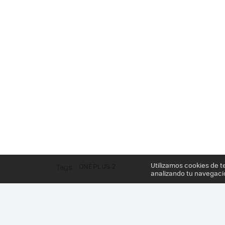
Utilizamos cookies de t
ONEPLUS 2
Tags
analizando tu navegaci
Más información en el post
ONEPLUS 2: FICHA T