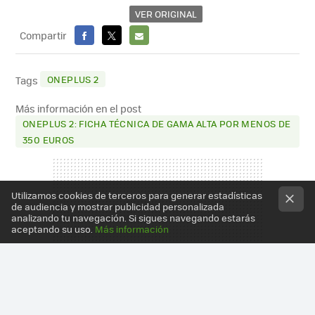
VER ORIGINAL
Compartir
FACEBOOK
X
E-
MAIL
ONEPLUS 2
Tags
Más información en el post
ONEPLUS 2: FICHA TÉCNICA DE GAMA ALTA POR MENOS DE
350 EUROS
Utilizamos cookies de terceros para generar estadísticas
de audiencia y mostrar publicidad personalizada
analizando tu navegación. Si sigues navegando estarás
aceptando su uso.
Más información