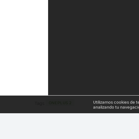
Utilizamos cookies de t
ONEPLUS 2
Tags
analizando tu navegaci
Más información en el post
ONEPLUS 2: FICHA T