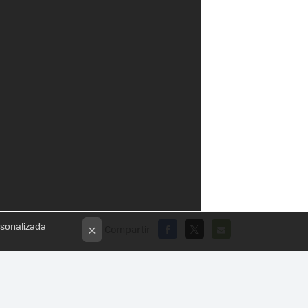
rsonalizada
Compartir
×
FACEBOOK
X
E-
MAIL