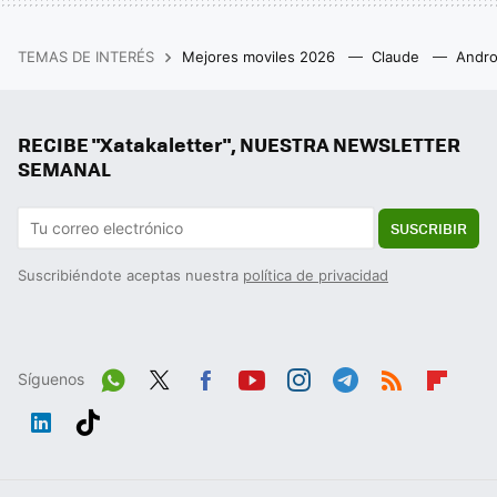
TEMAS DE INTERÉS
Mejores moviles 2026
Claude
Andro
RECIBE "Xatakaletter", NUESTRA NEWSLETTER
SEMANAL
SUSCRIBIR
Suscribiéndote aceptas nuestra
política de privacidad
Síguenos
Wh
Twit
Fac
You
Inst
Tele
RSS
Flip
ats
ter
ebo
tub
agr
gra
boa
Link
Tikt
App
ok
e
am
m
rd
edIn
ok