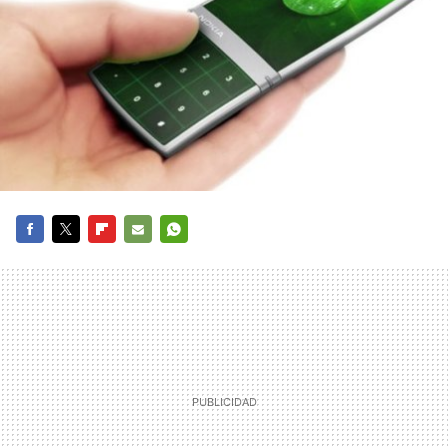
FACEBOOK
TWITTER
FLIPBOARD
E-
WHATSAPP
MAIL