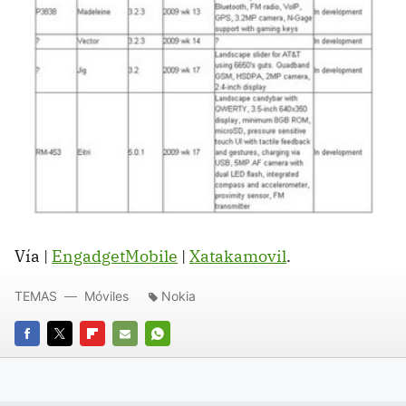
Vía |
EngadgetMobile
|
Xatakamovil
.
TEMAS
Móviles
Nokia
FACEBOOK
TWITTER
FLIPBOARD
E-
WHATSAPP
MAIL