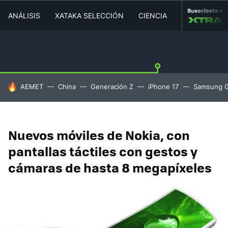
Suscríbete a
ANÁLISIS
XATAKA SELECCIÓN
CIENCIA
MOVILIDAD
HOY SE HABLA DE
AEMET
China
Generación Z
iPhone 17
Samsung G
Nuevos móviles de Nokia, con
pantallas táctiles con gestos y
cámaras de hasta 8 megapíxeles