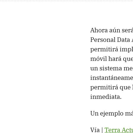
Ahora aún será
Personal Data 
permitirá imp
móvil hará que
un sistema med
instantáneamen
permitirá que 
inmediata.
Un ejemplo más
Vía |
Terra Act