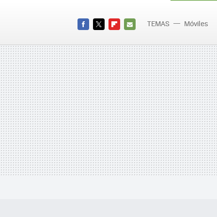
TEMAS
Móviles
FACEBOOK
TWITTER
FLIPBOARD
E-
MAIL