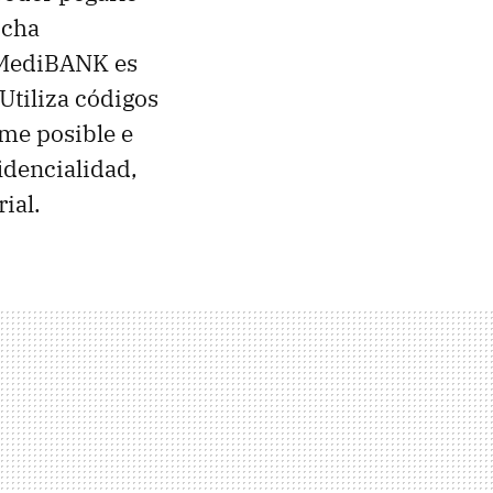
icha
? MediBANK es
Utiliza códigos
me posible e
idencialidad,
ial.