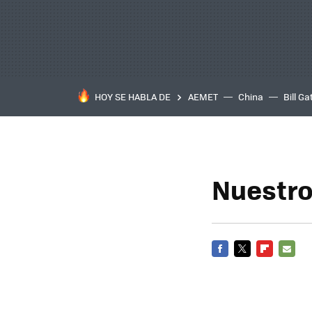
HOY SE HABLA DE
AEMET
China
Bill Ga
Nuestro 
FACEBOOK
TWITTER
FLIPBOARD
E-
MAIL