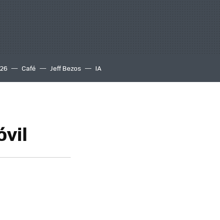
S26
Café
Jeff Bezos
IA
óvil