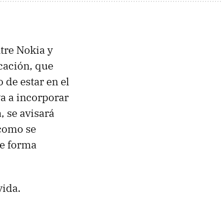
tre Nokia y
cación, que
o de estar en el
va a incorporar
, se avisará
 como se
de forma
vida.