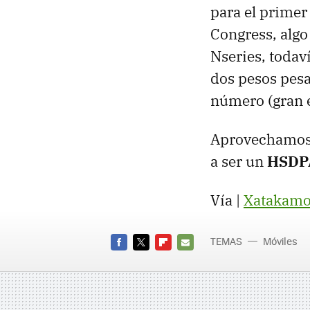
para el primer
Congress, algo
Nseries, todav
dos pesos pes
número (gran e
Aprovechamos 
a ser un
HSDP
Vía |
Xatakamo
TEMAS
Móviles
FACEBOOK
TWITTER
FLIPBOARD
E-
MAIL