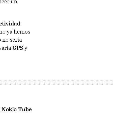
acer un
ctividad
:
como ya hemos
o no sería
evaría
GPS
y
l
Nokia Tube