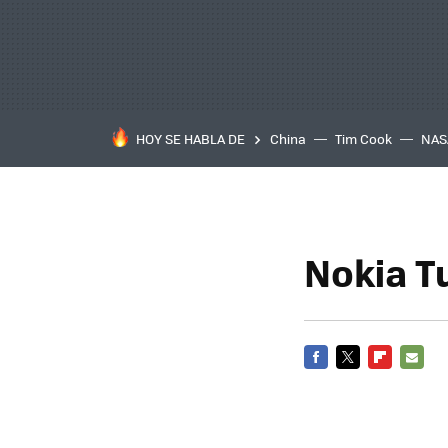
HOY SE HABLA DE
China
Tim Cook
NAS
Nokia T
FACEBOOK
TWITTER
FLIPBOARD
E-
MAIL