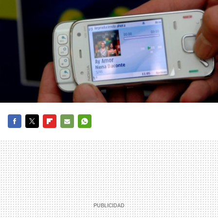
FACEBOOK
TWITTER
FLIPBOARD
E-
WHATSAPP
MAIL