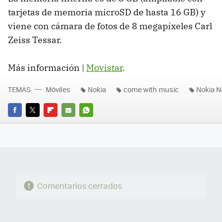
tarjetas de memoria microSD de hasta 16 GB) y
viene con cámara de fotos de 8 megapíxeles Carl
Zeiss Tessar.
Más información |
Movistar
.
TEMAS
Móviles
Nokia
come with music
Nokia N
FACEBOOK
TWITTER
FLIPBOARD
E-
WHATSAPP
MAIL
Comentarios cerrados