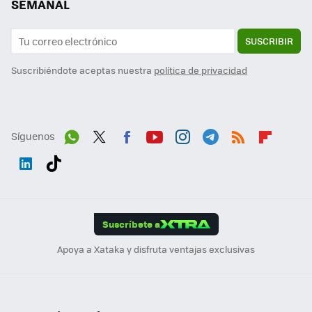
SEMANAL
SUSCRIBIR
Suscribiéndote aceptas nuestra
política de privacidad
Síguenos
Wh
Twit
Fac
You
Inst
Tele
RSS
Flip
ats
ter
ebo
tub
agr
gra
boa
Link
Tikt
App
ok
e
am
m
rd
edI
ok
Suscríbete a
n
Apoya a Xataka y disfruta ventajas exclusivas