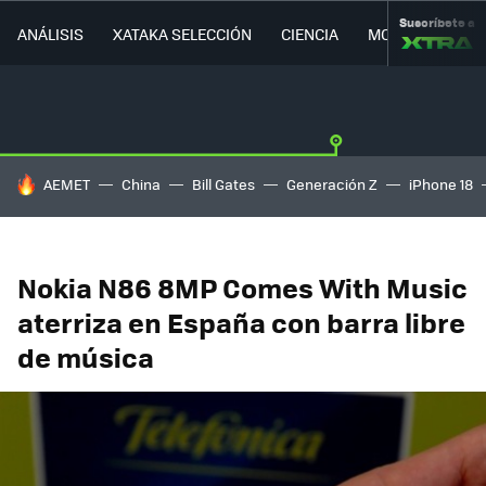
Suscríbete a
ANÁLISIS
XATAKA SELECCIÓN
CIENCIA
MOVILIDAD
HOY SE HABLA DE
AEMET
China
Bill Gates
Generación Z
iPhone 18
Nokia N86 8MP Comes With Music
aterriza en España con barra libre
de música