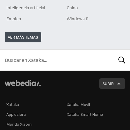
Inteligencia artificial
China
Empleo
Windows 11
VER MÁS TEMAS
BUSCA
SUBIR
Xataka
Xataka Móvil
Applesfera
Xataka Smart Home
Mundo Xiaomi