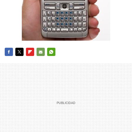
FACEBOOK
TWITTER
FLIPBOARD
E-
WHATSAPP
MAIL