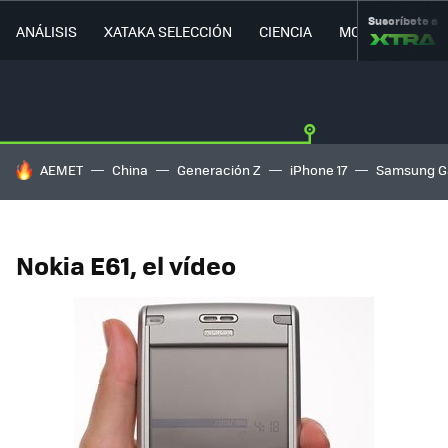
Suscríbete a
ANÁLISIS
XATAKA SELECCIÓN
CIENCIA
MOVILIDAD
HOY SE HABLA DE
AEMET
China
Generación Z
iPhone 17
Samsung G
Nokia E61, el vídeo