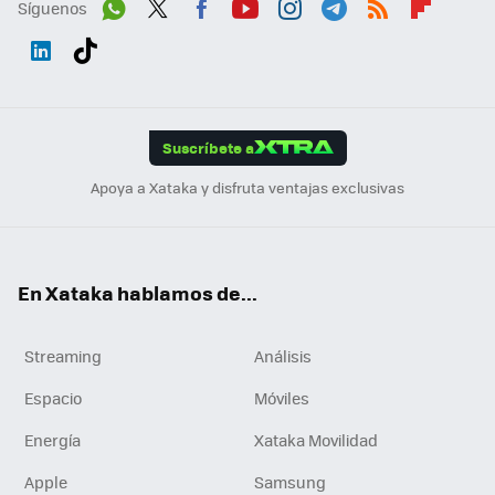
Síguenos
Wh
Twit
Fac
You
Inst
Tele
RSS
Flip
ats
ter
ebo
tub
agr
gra
boa
Link
Tikt
App
ok
e
am
m
rd
edI
ok
Suscríbete a
n
Apoya a Xataka y disfruta ventajas exclusivas
En Xataka hablamos de...
Streaming
Análisis
Espacio
Móviles
Energía
Xataka Movilidad
Apple
Samsung