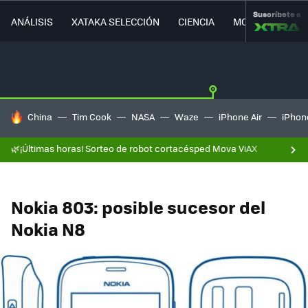
Suscríbete a
ANÁLISIS
XATAKA SELECCIÓN
CIENCIA
MOVILIDAD
HOY SE HABLA DE
China
Tim Cook
NASA
Waze
iPhone Air
iPhone
🌿¡Últimas horas! Sorteo de robot cortacésped Mova ViAX
Nokia 803: posible sucesor del
Nokia N8