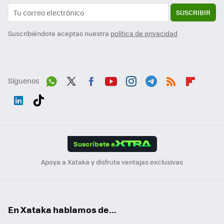
SUSCRIBIR
Suscribiéndote aceptas nuestra
política de privacidad
Síguenos
Wh
Twit
Fac
You
Inst
Tele
RSS
Flip
ats
ter
ebo
tub
agr
gra
boa
Link
Tikt
App
ok
e
am
m
rd
edI
ok
Suscríbete a
n
Apoya a Xataka y disfruta ventajas exclusivas
En Xataka hablamos de...