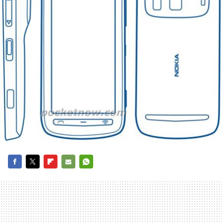
FACEBOOK
TWITTER
FLIPBOARD
E-
WHATSAPP
MAIL