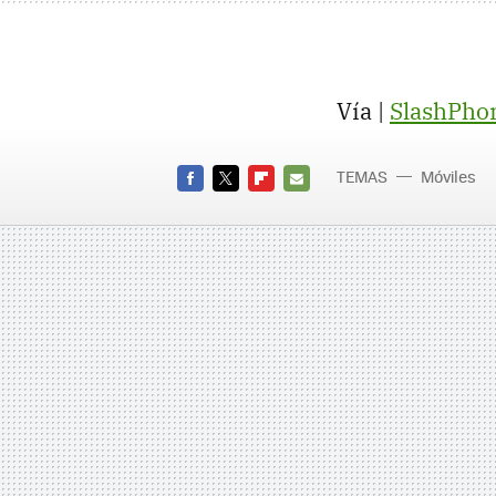
Vía |
SlashPho
TEMAS
Móviles
FACEBOOK
TWITTER
FLIPBOARD
E-
MAIL