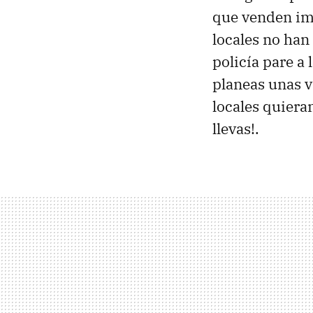
que venden imá
locales no han
policía pare a 
planeas unas v
locales quiera
llevas!.