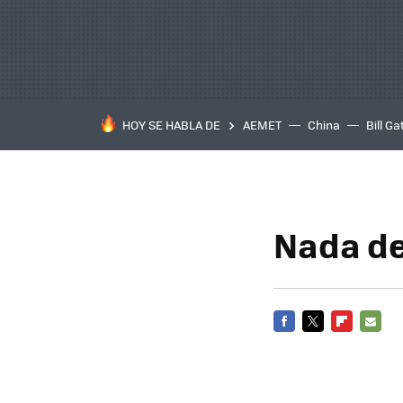
HOY SE HABLA DE
AEMET
China
Bill Ga
Nada de 
FACEBOOK
TWITTER
FLIPBOARD
E-
MAIL