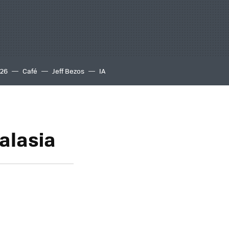
S26
Café
Jeff Bezos
IA
Malasia