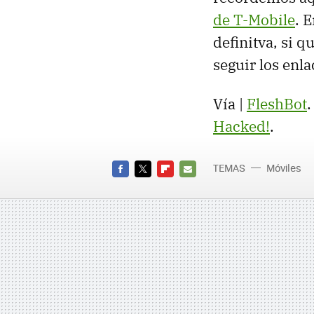
de T-Mobile
. 
definitva, si 
seguir los enla
Vía |
FleshBot
Hacked!
.
TEMAS
Móviles
FACEBOOK
TWITTER
FLIPBOARD
E-
MAIL