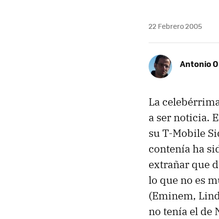
22 Febrero 2005
Antonio O
La celebérrima
a ser noticia. 
su T-Mobile Si
contenía ha si
extrañar que d
lo que no es mu
(Eminem, Linds
no tenía el de