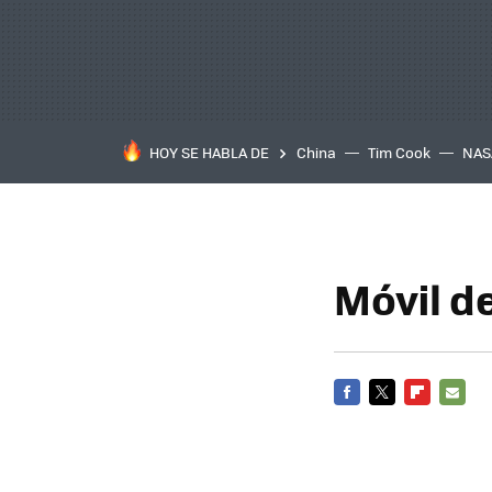
HOY SE HABLA DE
China
Tim Cook
NAS
Móvil d
FACEBOOK
TWITTER
FLIPBOARD
E-
MAIL