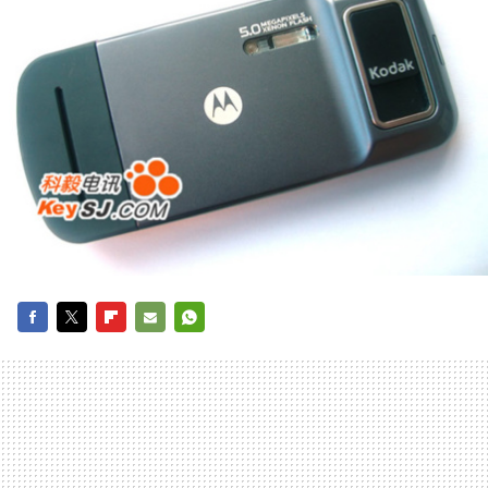
FACEBOOK
TWITTER
FLIPBOARD
E-
WHATSAPP
MAIL