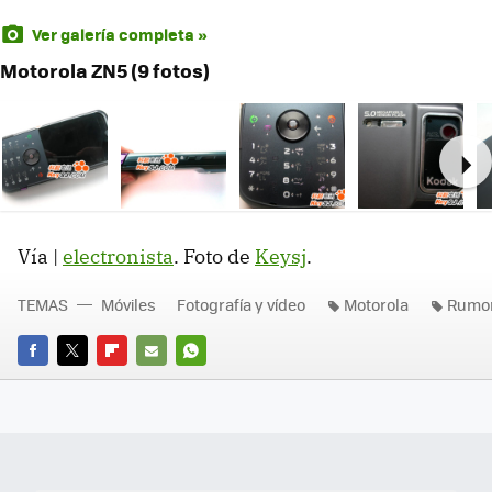
Ver galería completa »
Motorola ZN5 (9 fotos)
Ne
Vía |
electronista
. Foto de
Keysj
.
TEMAS
Móviles
Fotografía y vídeo
Motorola
Rumo
FACEBOOK
TWITTER
FLIPBOARD
E-
WHATSAPP
MAIL