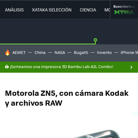
Suscríbete a
ANÁLISIS
XATAKA SELECCIÓN
CIENCIA
MOVILIDAD
HOY SE HABLA DE
AEMET
China
NASA
Bugatti
Invento
iPhone 1
🖨️ ¡Sorteamos una impresora 3D Bambu Lab A2L Combo!
Motorola ZN5, con cámara Kodak
y archivos RAW