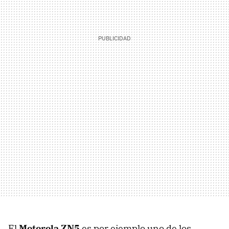
El
Motorola ZN5
es por ejemplo uno de los