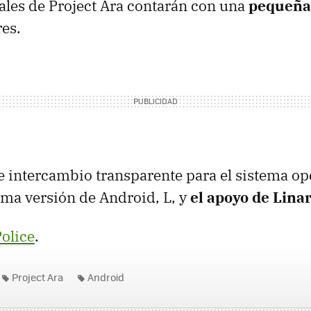
ales de Project Ara contarán con una
pequeña
es.
te intercambio transparente para el sistema op
ima versión de Android, L, y
el apoyo de Lina
olice
.
Project Ara
Android