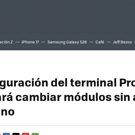
ación Z
iPhone 17
Samsung Galaxy S26
Café
Jeff Bezos
iguración del terminal Pr
ará cambiar módulos sin
ono