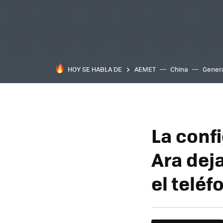
HOY SE HABLA DE
AEMET
China
Gener
La conf
Ara dej
el teléf