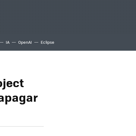
IA
OpenAI
Eclipse
oject
 apagar