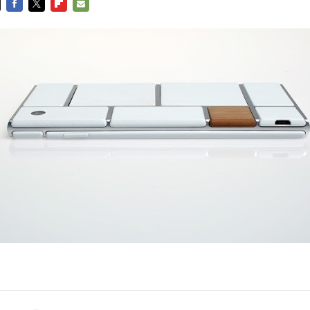
FACEBOOK
TWITTER
FLIPBOARD
E-
MAIL