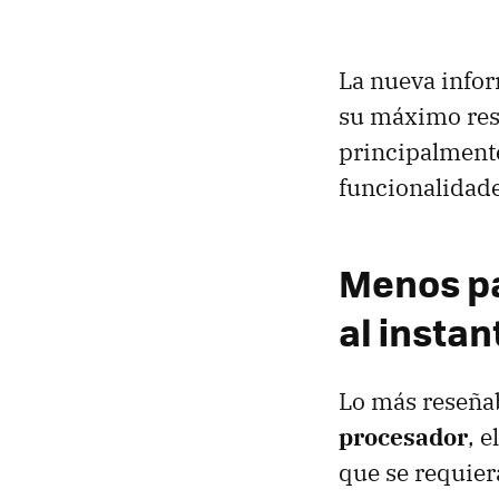
La nueva info
su máximo resp
principalmente
funcionalidad
Menos pa
al instan
Lo más reseñab
procesador
, 
que se requiera