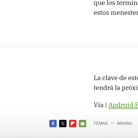
que los termin
estos menester
La clave de es
tendrá la próx
Vía |
Android P
TEMAS
Móviles
FACEBOOK
TWITTER
FLIPBOARD
E-