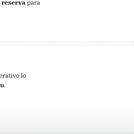
 reserva
para
erativo lo
ro
.