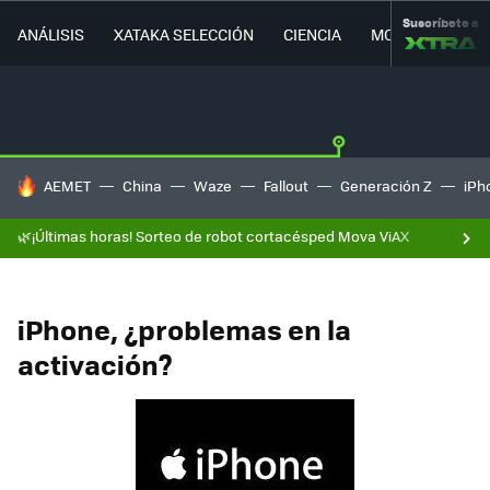
Suscríbete a
ANÁLISIS
XATAKA SELECCIÓN
CIENCIA
MOVILIDAD
HOY SE HABLA DE
AEMET
China
Waze
Fallout
Generación Z
iPh
🌿¡Últimas horas! Sorteo de robot cortacésped Mova ViAX
iPhone, ¿problemas en la
activación?