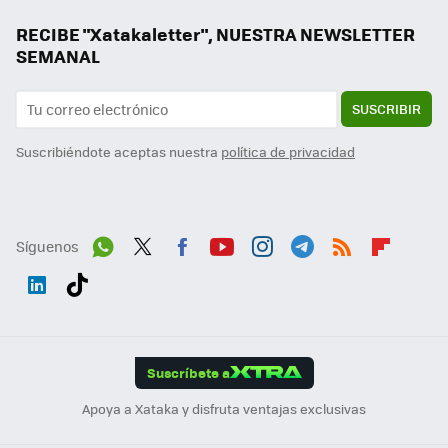
RECIBE "Xatakaletter", NUESTRA NEWSLETTER
SEMANAL
SUSCRIBIR
Suscribiéndote aceptas nuestra
política de privacidad
Síguenos
Wh
Twit
Fac
You
Inst
Tele
RSS
Flip
ats
ter
ebo
tub
agr
gra
boa
Link
Tikt
App
ok
e
am
m
rd
edI
ok
Suscríbete a
n
Apoya a Xataka y disfruta ventajas exclusivas