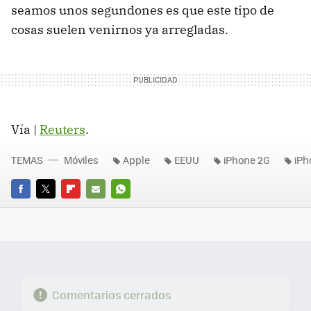
seamos unos segundones es que este tipo de
cosas suelen venirnos ya arregladas.
Vía |
Reuters
.
TEMAS
Móviles
Apple
EEUU
iPhone 2G
iPh
FACEBOOK
TWITTER
FLIPBOARD
E-
WHATSAPP
MAIL
Comentarios cerrados