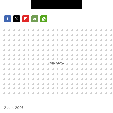
FACEBOOK
TWITTER
FLIPBOARD
E-
WHATSAPP
MAIL
2 Julio 2007