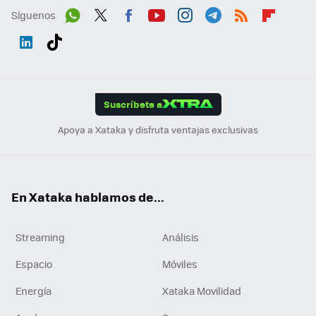
Síguenos
Wh
Twit
Fac
You
Inst
Tele
RSS
Flip
ats
ter
ebo
tub
agr
gra
boa
Link
Tikt
App
ok
e
am
m
rd
edI
ok
Suscríbete a
n
Apoya a Xataka y disfruta ventajas exclusivas
En Xataka hablamos de...
Streaming
Análisis
Espacio
Móviles
Energía
Xataka Movilidad