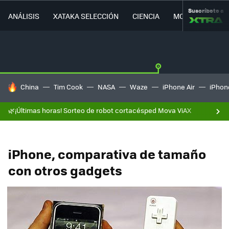
Suscríbete a
ANÁLISIS
XATAKA SELECCIÓN
CIENCIA
MOVILIDAD
HOY SE HABLA DE
China
Tim Cook
NASA
Waze
iPhone Air
iPhone
🌿¡Últimas horas! Sorteo de robot cortacésped Mova ViAX
iPhone, comparativa de tamaño
con otros gadgets