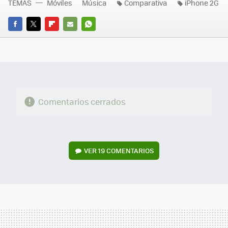
TEMAS
Móviles
Música
Comparativa
iPhone 2G
FACEBOOK
TWITTER
FLIPBOARD
E-
WHATSAPP
MAIL
Comentarios cerrados
VER
19 COMENTARIOS