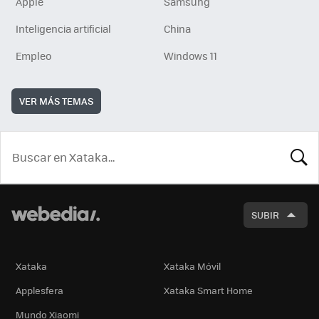
Apple
Samsung
Inteligencia artificial
China
Empleo
Windows 11
VER MÁS TEMAS
BUSCA
SUBIR
Xataka
Xataka Móvil
Applesfera
Xataka Smart Home
Mundo Xiaomi