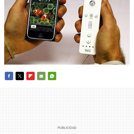
FACEBOOK
TWITTER
FLIPBOARD
E-
WHATSAPP
MAIL