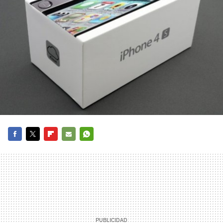
FACEBOOK
TWITTER
FLIPBOARD
E-
WHATSAPP
MAIL