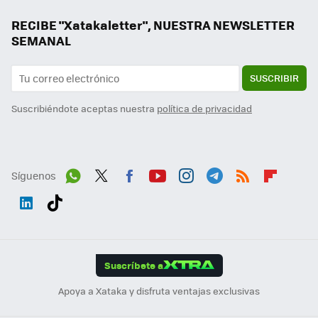
RECIBE "Xatakaletter", NUESTRA NEWSLETTER
SEMANAL
SUSCRIBIR
Suscribiéndote aceptas nuestra
política de privacidad
Síguenos
Wh
Twit
Fac
You
Inst
Tele
RSS
Flip
ats
ter
ebo
tub
agr
gra
boa
Link
Tikt
App
ok
e
am
m
rd
edI
ok
Suscríbete a
n
Apoya a Xataka y disfruta ventajas exclusivas