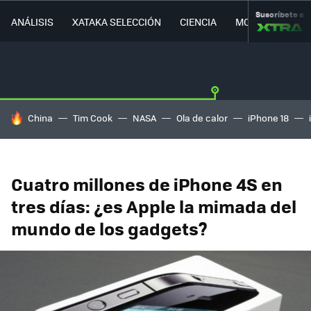
Suscríbete a
ANÁLISIS
XATAKA SELECCIÓN
CIENCIA
MOVILIDAD
HOY SE HABLA DE
China
Tim Cook
NASA
Ola de calor
iPhone 18
Cuatro millones de iPhone 4S en
tres días: ¿es Apple la mimada del
mundo de los gadgets?